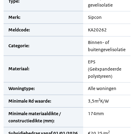
Type:
gevelisolatie
Merk:
Sipcon
Meldcode:
KA20262
Binnen- of
Categorie:
buitengevelisolatie
EPS
Materiaal:
(Geëxpandeerde
polystyreen)
Woningtype:
Alle woningen
2
Minimale Rd waarde:
3,5m
K/W
Minimale materiaaldikte /
174mm
constructiedikte (mm):
2
Subsidiebedrag vanaf 01/01/2026
€20,25/m