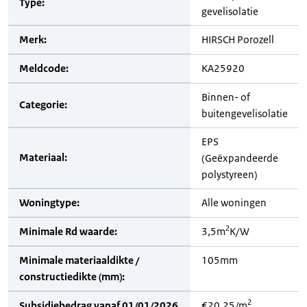
Type:
gevelisolatie
Merk:
HIRSCH Porozell
Meldcode:
KA25920
Binnen- of
Categorie:
buitengevelisolatie
EPS
Materiaal:
(Geëxpandeerde
polystyreen)
Woningtype:
Alle woningen
2
Minimale Rd waarde:
3,5m
K/W
Minimale materiaaldikte /
105mm
constructiedikte (mm):
2
Subsidiebedrag vanaf 01/01/2026
€20,25/m