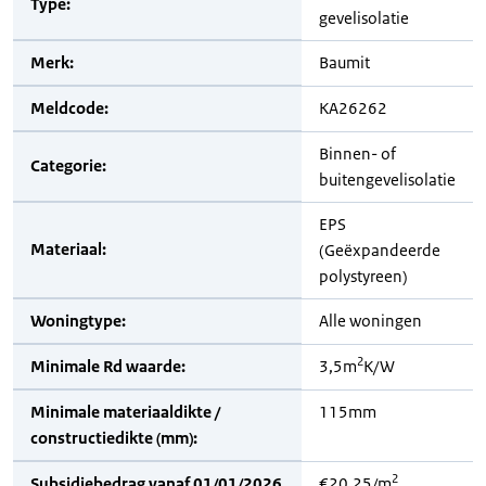
Type:
gevelisolatie
Merk:
Baumit
Meldcode:
KA26262
Binnen- of
Categorie:
buitengevelisolatie
EPS
Materiaal:
(Geëxpandeerde
polystyreen)
Woningtype:
Alle woningen
2
Minimale Rd waarde:
3,5m
K/W
Minimale materiaaldikte /
115mm
constructiedikte (mm):
2
Subsidiebedrag vanaf 01/01/2026
€20,25/m