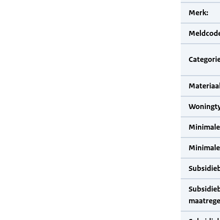
Merk:
Meldcode
Categorie
Materiaal
Woningty
Minimale
Minimale 
Subsidie
Subsidie
maatrege