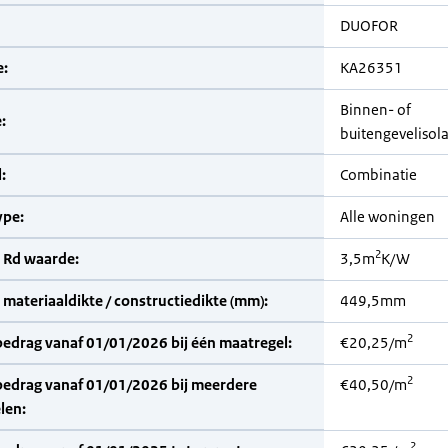
DUOFOR
:
KA26351
Binnen- of
:
buitengevelisola
:
Combinatie
pe:
Alle woningen
2
 Rd waarde:
3,5m
K/W
materiaaldikte / constructiedikte (mm):
449,5mm
2
bedrag vanaf 01/01/2026 bij één maatregel:
€20,25/m
2
bedrag vanaf 01/01/2026 bij meerdere
€40,50/m
len:
2