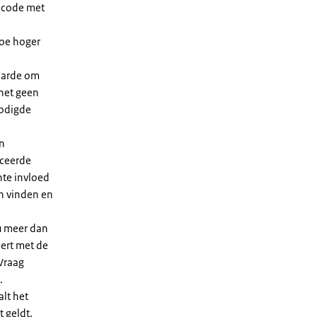
dcode met
Hoe hoger
waarde om
 het geen
nodigde
en
iceerde
nte invloed
en vinden en
u meer dan
eert met de
Vraag
.
lt het
t geldt.