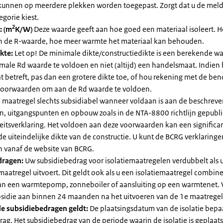
kunnen op meerdere plekken worden toegepast. Zorgt dat u de mel
egorie kiest.
2
: (m
K/W)
Deze waarde geeft aan hoe goed een materiaal isoleert. 
an de R-waarde, hoe meer warmte het materiaal kan behouden.
kte:
Let op! De minimale dikte/constructiedikte is een berekende 
male Rd waarde te voldoen en niet (altijd) een handelsmaat. Indien
 betreft, pas dan een grotere dikte toe, of hou rekening met de be
voorwaarden om aan de Rd waarde te voldoen.
 maatregel slechts subsidiabel wanneer voldaan is aan de beschrev
, uitgangspunten en opbouw zoals in de NTA-8800 richtlijn gepubl
eitsverklaring. Het voldoen aan deze voorwaarden kan een significa
e uiteindelijke dikte van de constructie. U kunt de BCRG verklaring
vanaf de website van BCRG.
dragen:
Uw subsidiebedrag voor isolatiemaatregelen verdubbelt als 
maatregel uitvoert. Dit geldt ook als u een isolatiemaatregel combin
 van een warmtepomp, zonneboiler of aansluiting op een warmtenet. 
bsidie aan binnen 24 maanden na het uitvoeren van de 1e maatregel
e subsidiebedragen geldt:
De plaatsingsdatum van de isolatie bepaa
ag. Het subsidiebedrag van de periode waarin de isolatie is geplaats