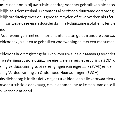
onus:
Een bonus bij uw subsidiebedrag voor het gebruik van biobase
elijk isolatiemateriaal. Dit materiaal heeft een duurzame oorsprong,
elijk productieproces en is goed te recyclen of te verwerken als afval
zijn vanwege deze eisen duurder dan niet-duurzame isolatiemateria
nus.
:
Voor woningen met een monumentenstatus gelden andere voorwa
dcodes zijn alleen te gebruiken voor woningen met een monument
eldcodes in dit register gebruiken voor uw subsidieaanvraag voor de
 Investeringssubsidie duurzame energie en energiebesparing (ISDE), 
eling verduurzaming voor verenigingen van eigenaars (SVVE) en de
geling Verduurzaming en Onderhoud Huurwoningen (SVOH).
subsidiebedrag is indicatief. Zorg dat u voldoet aan alle voorwaarden
arvoor u subsidie aanvraagt, om in aanmerking te komen. Aan deze l
n worden ontleend.