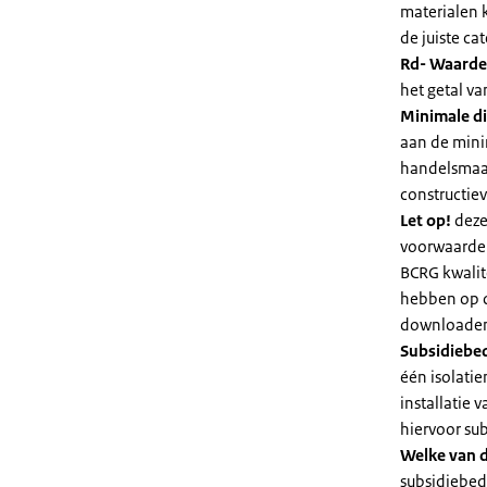
materialen 
de juiste cat
Rd- Waarde
het getal v
Minimale di
aan de mini
handelsmaat
constructie
Let op!
deze
voorwaarden
BCRG kwalit
hebben op d
downloaden 
Subsidiebe
één isolatie
installatie
hiervoor su
Welke van d
subsidiebedr