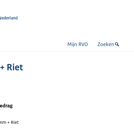
Nederland
Mijn RVO
Zoeken
 Riet
bedrag
mm + Riet