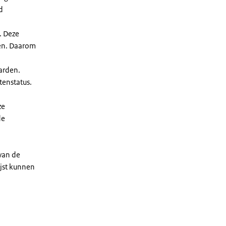
d
. Deze
len. Daarom
arden.
enstatus.
ze
de
 van de
ijst kunnen