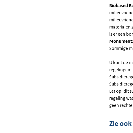
Biobased B
milieuvriend
milieuvriend
materialen 
is er een bo
Monument
Sommige mel
U kunt de m
regelingen:
Subsidiereg
Subsidiere
Let op: dit 
regeling wa
geen rechte
Zie ook