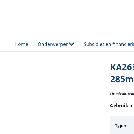
r de
tent
Home
Onderwerpen
Subsidies en financier
KA263
285mm
De inhoud van 
Gebruik o
Type: