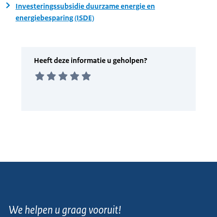
Investeringssubsidie duurzame energie en
energiebesparing (ISDE)
We helpen u graag vooruit!