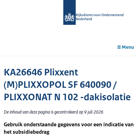
r de
tent
Rijksdienst voor Ondernemend
Nederland
Menu
KA26646 Plixxent
(M)PLIXXOPOL SF 640090 /
PLIXXONAT N 102 -dakisolatie
De inhoud van deze pagina is gecontroleerd op 9 juli 2026
Gebruik onderstaande gegevens voor een indicatie van
het subsidiebedrag