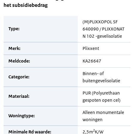
het subsidiebedrag
(M)PLIXXOPOL SF
Type:
640090 / PLIXXONAT
N 102 -gevelisolatie
Merk:
Plixxent
Meldcode:
KA26647
Binnen- of
Categorie:
buitengevelisolatie
PUR (Polyurethaan
Materiaal:
gespoten open cel)
Alleen monumentale
Woningtype:
woningen
2
Minimale Rd waarde:
2,5m
K/W