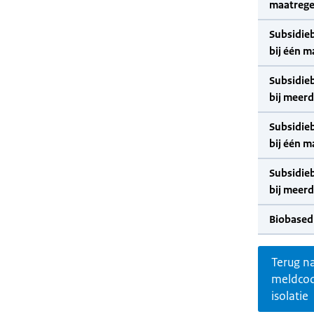
maatrege
Subsidie
bij één m
Subsidie
bij meer
Subsidie
bij één m
Subsidie
bij meer
Biobased
Terug n
meldco
isolatie