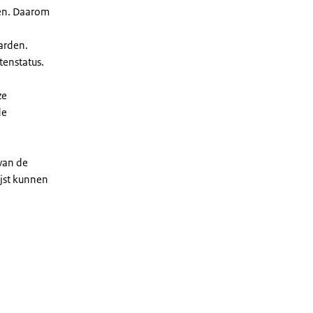
len. Daarom
arden.
enstatus.
ze
de
 van de
ijst kunnen