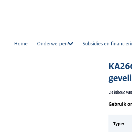
r de
tent
Home
Onderwerpen
Subsidies en financier
KA266
geveli
De inhoud van 
Gebruik o
Type: