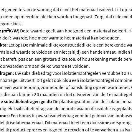
et gedeelte van de woning dat u met het materiaal isoleert. Let op:
kunnen op meerdere plekken worden toegepast. Zorgt dat u de mel
egorie kiest.
2
: (m
K/W)
Deze waarde geeft aan hoe goed een materiaal isoleert. 
an de R-waarde, hoe meer warmte het materiaal kan behouden.
kte:
Let op! De minimale dikte/constructiedikte is een berekende 
male Rd waarde te voldoen en niet (altijd) een handelsmaat. Indien
 betreft, pas dan een grotere dikte toe, of hou rekening met de be
voorwaarden om aan de Rd waarde te voldoen.
dragen:
Uw subsidiebedrag voor isolatiemaatregelen verdubbelt als 
maatregel uitvoert. Dit geldt ook als u een isolatiemaatregel combin
 van een warmtepomp, zonneboiler of aansluiting op een warmtenet. 
bsidie aan binnen 24 maanden na het uitvoeren van de 1e maatregel
e subsidiebedragen geldt:
De plaatsingsdatum van de isolatie bepaa
ag. Het subsidiebedrag van de periode waarin de isolatie is geplaats
onus:
Een bonus bij uw subsidiebedrag voor het gebruik van biobase
elijk isolatiemateriaal. Dit materiaal heeft een duurzame oorsprong,
elijk productieproces en is goed te recyclen of te verwerken als afval