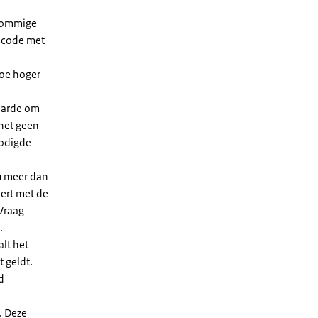
 sommige
dcode met
Hoe hoger
waarde om
 het geen
nodigde
u meer dan
eert met de
Vraag
.
lt het
t geldt.
d
. Deze