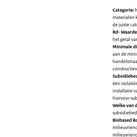
Categorie:
h
materialen 
de juiste cat
Rd- Waarde
het getal v
Minimale di
aan de mini
handelsmaat
constructie
Subsidiebe
één isolatie
installatie
hiervoor su
Welke van d
subsidiebedr
Biobased B
milieuvriend
milieuvriend