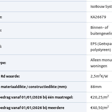
IsoBouw Sys
:
KA26679
Binnen- of
:
buitengeveli
EPS (Geëxpa
:
polystyreen)
Alleen monu
pe:
woningen
2
 Rd waarde:
2,5m
K/W
materiaaldikte / constructiedikte (mm):
88mm
2
bedrag vanaf 01/01/2026 bij één maatregel:
€20,25/m
2
bedrag vanaf 01/01/2026 bij meerdere
€40,50/m