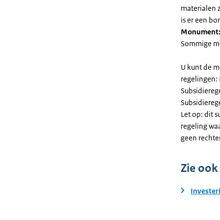
materialen 
is er een bo
Monument
Sommige mel
U kunt de m
regelingen:
Subsidiereg
Subsidiere
Let op: dit 
regeling wa
geen rechte
Zie ook
Invester