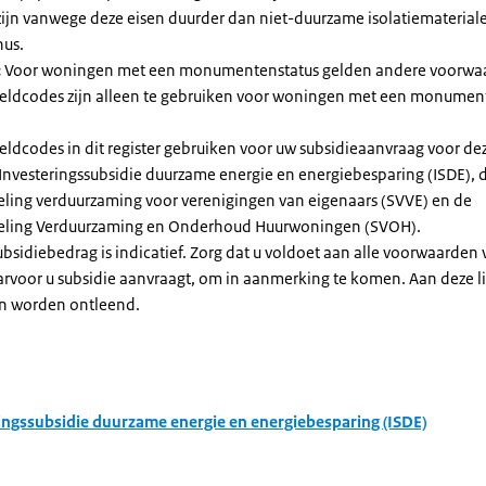
zijn vanwege deze eisen duurder dan niet-duurzame isolatiemateria
nus.
:
Voor woningen met een monumentenstatus gelden andere voorwa
dcodes zijn alleen te gebruiken voor woningen met een monument
eldcodes in dit register gebruiken voor uw subsidieaanvraag voor de
 Investeringssubsidie duurzame energie en energiebesparing (ISDE), 
eling verduurzaming voor verenigingen van eigenaars (SVVE) en de
geling Verduurzaming en Onderhoud Huurwoningen (SVOH).
subsidiebedrag is indicatief. Zorg dat u voldoet aan alle voorwaarden
arvoor u subsidie aanvraagt, om in aanmerking te komen. Aan deze l
n worden ontleend.
ingssubsidie duurzame energie en energiebesparing (ISDE)