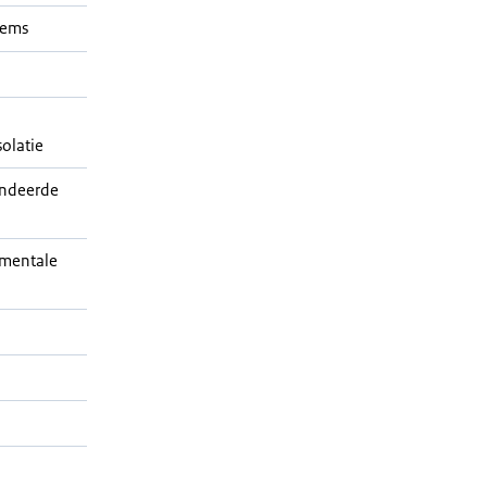
tems
solatie
ndeerde
mentale