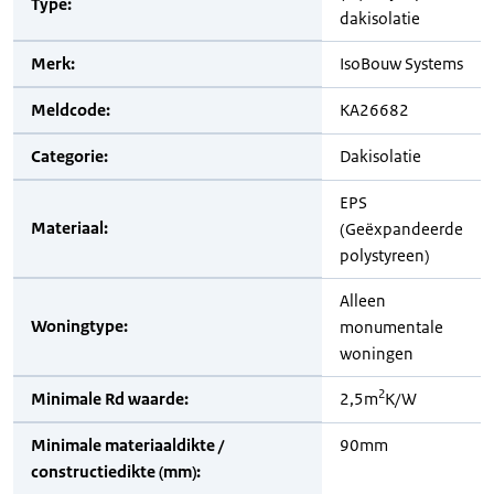
Type:
dakisolatie
Merk:
IsoBouw Systems
Meldcode:
KA26682
Categorie:
Dakisolatie
EPS
Materiaal:
(Geëxpandeerde
polystyreen)
Alleen
Woningtype:
monumentale
woningen
2
Minimale Rd waarde:
2,5m
K/W
Minimale materiaaldikte /
90mm
constructiedikte (mm):