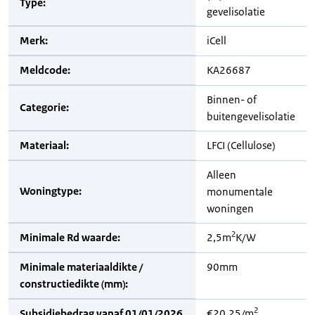
Type:
gevelisolatie
Merk:
iCell
Meldcode:
KA26687
Binnen- of
Categorie:
buitengevelisolatie
Materiaal:
LFCI (Cellulose)
Alleen
Woningtype:
monumentale
woningen
2
Minimale Rd waarde:
2,5m
K/W
Minimale materiaaldikte /
90mm
constructiedikte (mm):
2
Subsidiebedrag vanaf 01/01/2026
€20,25/m