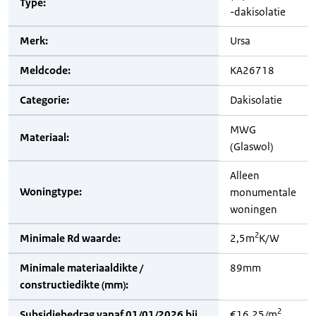
Type:
-dakisolatie
Merk:
Ursa
Meldcode:
KA26718
Categorie:
Dakisolatie
MWG
Materiaal:
(Glaswol)
Alleen
Woningtype:
monumentale
woningen
2
Minimale Rd waarde:
2,5m
K/W
Minimale materiaaldikte /
89mm
constructiedikte (mm):
2
Subsidiebedrag vanaf 01/01/2026 bij
€16,25/m