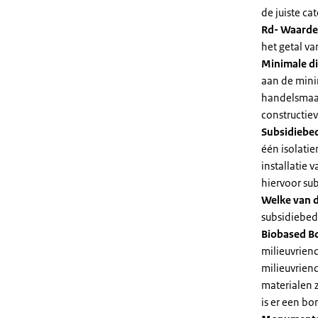
de juiste cat
Rd- Waarde
het getal v
Minimale di
aan de mini
handelsmaat
constructie
Subsidiebe
één isolatie
installatie
hiervoor su
Welke van d
subsidiebedr
Biobased B
milieuvriend
milieuvriend
materialen 
is er een bo