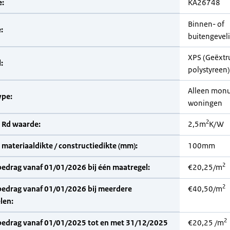
:
KA26748
Binnen- of
:
buitengeveli
XPS (Geëxtr
:
polystyreen)
Alleen mon
pe:
woningen
2
 Rd waarde:
2,5m
K/W
materiaaldikte / constructiedikte (mm):
100mm
2
bedrag vanaf 01/01/2026 bij één maatregel:
€20,25/m
2
bedrag vanaf 01/01/2026 bij meerdere
€40,50/m
len:
2
bedrag vanaf 01/01/2025 tot en met 31/12/2025
€20,25 /m