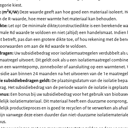
egorie kiest.
2
: (m
K/W)
Deze waarde geeft aan hoe goed een materiaal isoleert. 
an de R-waarde, hoe meer warmte het materiaal kan behouden.
kte:
Let op! De minimale dikte/constructiedikte is een berekende 
male Rd waarde te voldoen en niet (altijd) een handelsmaat. Indien
 betreft, pas dan een grotere dikte toe, of hou rekening met de be
voorwaarden om aan de Rd waarde te voldoen.
dragen:
Uw subsidiebedrag voor isolatiemaatregelen verdubbelt als 
maatregel uitvoert. Dit geldt ook als u een isolatiemaatregel combin
 van een warmtepomp, zonneboiler of aansluiting op een warmtenet. 
bsidie aan binnen 24 maanden na het uitvoeren van de 1e maatregel
e subsidiebedragen geldt:
De plaatsingsdatum van de isolatie bepaa
ag. Het subsidiebedrag van de periode waarin de isolatie is geplaats
onus:
Een bonus bij uw subsidiebedrag voor het gebruik van biobase
elijk isolatiemateriaal. Dit materiaal heeft een duurzame oorsprong,
elijk productieproces en is goed te recyclen of te verwerken als afval
zijn vanwege deze eisen duurder dan niet-duurzame isolatiemateria
nus.