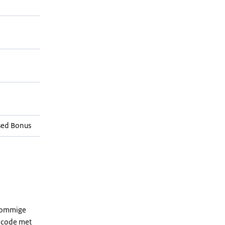
sed Bonus
 sommige
dcode met