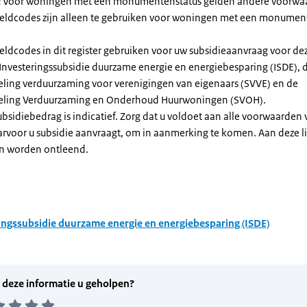
:
Voor woningen met een monumentenstatus gelden andere voorwa
dcodes zijn alleen te gebruiken voor woningen met een monument
eldcodes in dit register gebruiken voor uw subsidieaanvraag voor de
 Investeringssubsidie duurzame energie en energiebesparing (ISDE), 
eling verduurzaming voor verenigingen van eigenaars (SVVE) en de
geling Verduurzaming en Onderhoud Huurwoningen (SVOH).
subsidiebedrag is indicatief. Zorg dat u voldoet aan alle voorwaarden
arvoor u subsidie aanvraagt, om in aanmerking te komen. Aan deze l
n worden ontleend.
ingssubsidie duurzame energie en energiebesparing (ISDE)