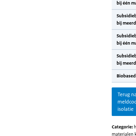
bij één m
Subsidie
bij meer
Subsidie
bij één m
Subsidie
bij meer
Biobased
Terug n
meldco
isolatie
Categorie:
h
materialen 