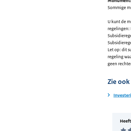
Monument
Sommige mel
U kunt de m
regelingen:
Subsidiereg
Subsidiere
Let op: dit 
regeling wa
geen rechte
Zie ook
Invester