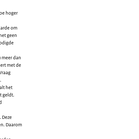
Hoe hoger
waarde om
 het geen
nodigde
u meer dan
eert met de
Vraag
.
lt het
t geldt.
d
. Deze
len. Daarom