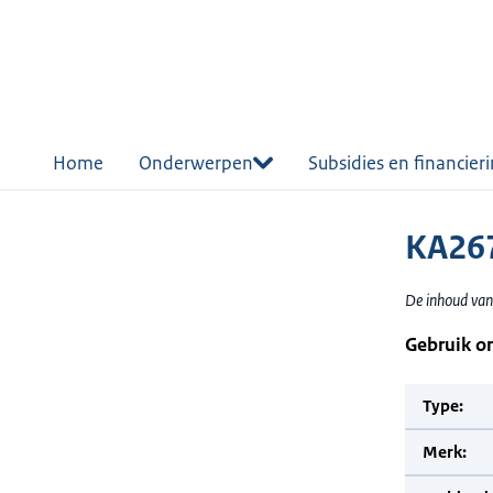
r de
tent
Home
Onderwerpen
Subsidies en financier
KA267
De inhoud van 
Gebruik o
Type:
Merk: