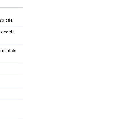
solatie
udeerde
umentale