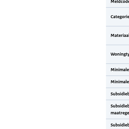
Meldcode
Categorie
Materiaal
Woningty
Minimale
Minimale 
Subsidie
Subsidie
maatrege
Subsidie