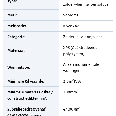
Type:
zolder/vlieringvloerisolatie
Merk:
Soprema
Meldcode:
KA26762
Categorie:
Zolder- of vlieringvloer
XPS (Geëxtrudeerde
Materiaal:
polystyreen)
Alleen monumentale
Woningtype:
woningen
2
Minimale Rd waarde:
2,5m
K/W
Minimale materiaaldikte /
100mm
constructiedikte (mm):
2
Subsidiebedrag vanaf
€4,00/m
01/01/2026 bij één