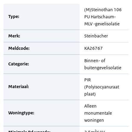
(M)Steinothan 106
Type:
PU Hartschaum-
MLV -gevelisolatie
Merk:
Steinbacher
Meldcode:
KA26767
Binnen- of
Categorie:
buitengevelisolatie
PIR
Materiaal:
(Polyisocyanuraat
plaat)
Alleen
Woningtype:
monumentale
woningen
2