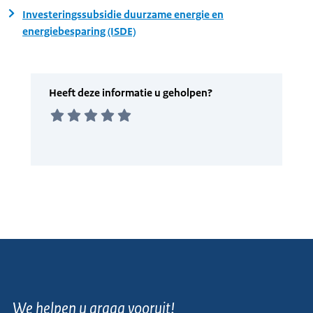
Investeringssubsidie duurzame energie en
energiebesparing (ISDE)
We helpen u graag vooruit!