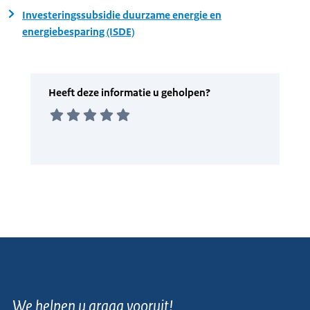
Investeringssubsidie duurzame energie en
energiebesparing (ISDE)
We helpen u graag vooruit!