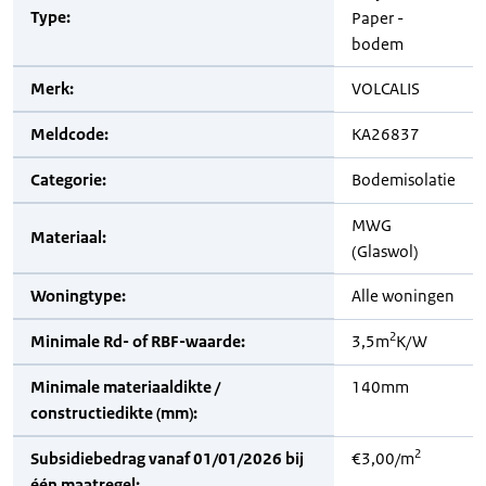
Type:
Paper -
bodem
Merk:
VOLCALIS
Meldcode:
KA26837
Categorie:
Bodemisolatie
MWG
Materiaal:
(Glaswol)
Woningtype:
Alle woningen
2
Minimale Rd- of RBF-waarde:
3,5m
K/W
Minimale materiaaldikte /
140mm
constructiedikte (mm):
2
Subsidiebedrag vanaf 01/01/2026 bij
€3,00/m
één maatregel: