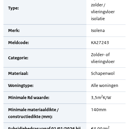
zolder /
Type:
vlieringvloer
isolatie
Merk:
Isolena
Meldcode:
KA27243
Zolder- of
Categorie:
vlieringvloer
Materiaal:
Schapenwol
Woningtype:
Alle woningen
2
Minimale Rd waarde:
3,5m
K/W
Minimale materiaaldikte /
140mm
constructiedikte (mm):
2
Subsidiebedrag vanaf 01/01/2026 bij
€4,00/m