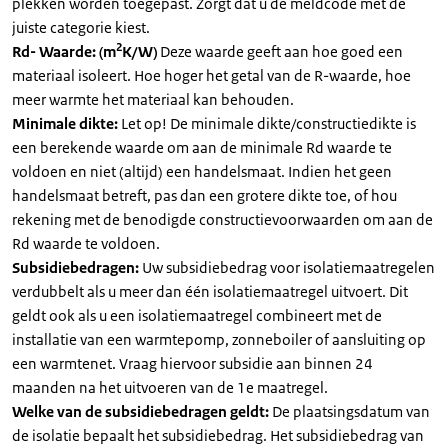
plekken worden toegepast. Zorgt dat u de meldcode met de
juiste categorie kiest.
2
Rd- Waarde: (m
K/W)
Deze waarde geeft aan hoe goed een
materiaal isoleert. Hoe hoger het getal van de R-waarde, hoe
meer warmte het materiaal kan behouden.
Minimale dikte:
Let op! De minimale dikte/constructiedikte is
een berekende waarde om aan de minimale Rd waarde te
voldoen en niet (altijd) een handelsmaat. Indien het geen
handelsmaat betreft, pas dan een grotere dikte toe, of hou
rekening met de benodigde constructievoorwaarden om aan de
Rd waarde te voldoen.
Subsidiebedragen:
Uw subsidiebedrag voor isolatiemaatregelen
verdubbelt als u meer dan één isolatiemaatregel uitvoert. Dit
geldt ook als u een isolatiemaatregel combineert met de
installatie van een warmtepomp, zonneboiler of aansluiting op
een warmtenet. Vraag hiervoor subsidie aan binnen 24
maanden na het uitvoeren van de 1e maatregel.
Welke van de subsidiebedragen geldt:
De plaatsingsdatum van
de isolatie bepaalt het subsidiebedrag. Het subsidiebedrag van