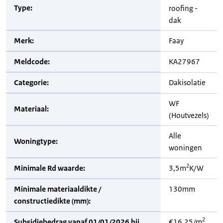
Type:
roofing -
dak
Merk:
Faay
Meldcode:
KA27967
Categorie:
Dakisolatie
WF
Materiaal:
(Houtvezels)
Alle
Woningtype:
woningen
2
Minimale Rd waarde:
3,5m
K/W
Minimale materiaaldikte /
130mm
constructiedikte (mm):
2
Subsidiebedrag vanaf 01/01/2026 bij
€16,25/m