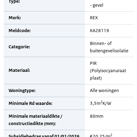
Type:
- gevel
Merk:
REX
Meldcode:
KA28119
Binnen- of
Categorie:
buitengevelisolatie
PIR
Materiaal:
(Polyisocyanuraat
plaat)
Woningtype:
Alle woningen
2
Minimale Rd waarde:
3,5m
K/W
Minimale materiaaldikte /
80mm
constructiedikte (mm):
2
Subsidiebedrag vanaf 01/01/2026
€20,25/m