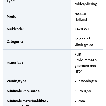
Type:
zolder/vliering
Nestaan
Merk:
Holland
Meldcode:
KA28391
Zolder- of
Categorie:
vlieringvloer
PUR
(Polyurethaan
Materiaal:
gespoten met
HFO)
Woningtype:
Alle woningen
2
Minimale Rd waarde:
3,5m
K/W
Minimale materiaaldikte /
95mm