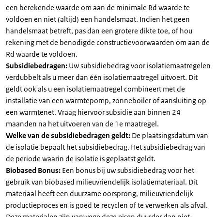
een berekende waarde om aan de minimale Rd waarde te
voldoen en niet (altijd) een handelsmaat. Indien het geen
handelsmaat betreft, pas dan een grotere dikte toe, of hou
rekening met de benodigde constructievoorwaarden om aan de
Rd waarde te voldoen.
Subsidiebedragen:
Uw subsidiebedrag voor isolatiemaatregelen
verdubbelt als u meer dan één isolatiemaatregel uitvoert. Dit
geldt ook als u een isolatiemaatregel combineert met de
installatie van een warmtepomp, zonneboiler of aansluiting op
een warmtenet. Vraag hiervoor subsidie aan binnen 24
maanden na het uitvoeren van de 1e maatregel.
Welke van de subsidiebedragen geldt:
De plaatsingsdatum van
de isolatie bepaalt het subsidiebedrag. Het subsidiebedrag van
de periode waarin de isolatie is geplaatst geldt.
Biobased Bonus:
Een bonus bij uw subsidiebedrag voor het
gebruik van biobased milieuvriendelijk isolatiemateriaal. Dit
materiaal heeft een duurzame oorsprong, milieuvriendelijk
productieproces en is goed te recyclen of te verwerken als afval.
Deze materialen zijn vanwege deze eisen duurder dan niet-