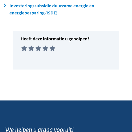
Investeringssubsidie duurzame energie en
energiebesparing (ISDE)
We helpen u graag vooruit!