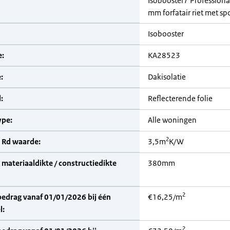
Isobooster7 Profession
mm forfatair riet met s
Isobooster
:
KA28523
:
Dakisolatie
:
Reflecterende folie
pe:
Alle woningen
2
 Rd waarde:
3,5m
K/W
materiaaldikte / constructiedikte
380mm
2
bedrag vanaf 01/01/2026 bij één
€16,25/m
l:
2