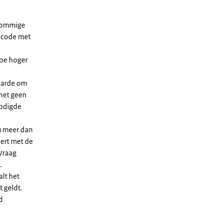
 sommige
dcode met
Hoe hoger
waarde om
 het geen
nodigde
u meer dan
eert met de
Vraag
.
lt het
t geldt.
d