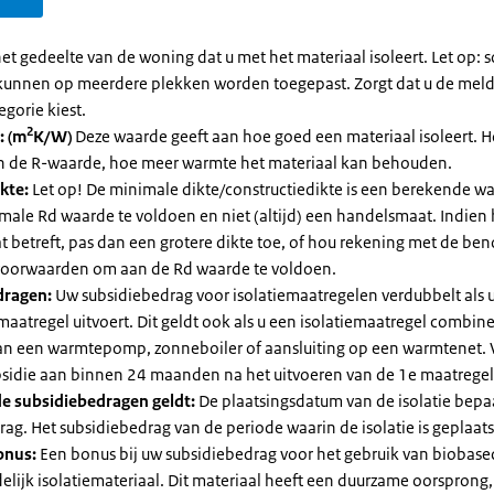
et gedeelte van de woning dat u met het materiaal isoleert. Let op:
kunnen op meerdere plekken worden toegepast. Zorgt dat u de mel
egorie kiest.
2
: (m
K/W)
Deze waarde geeft aan hoe goed een materiaal isoleert. 
an de R-waarde, hoe meer warmte het materiaal kan behouden.
kte:
Let op! De minimale dikte/constructiedikte is een berekende 
male Rd waarde te voldoen en niet (altijd) een handelsmaat. Indien
 betreft, pas dan een grotere dikte toe, of hou rekening met de be
voorwaarden om aan de Rd waarde te voldoen.
dragen:
Uw subsidiebedrag voor isolatiemaatregelen verdubbelt als 
maatregel uitvoert. Dit geldt ook als u een isolatiemaatregel combin
 van een warmtepomp, zonneboiler of aansluiting op een warmtenet. 
bsidie aan binnen 24 maanden na het uitvoeren van de 1e maatregel
e subsidiebedragen geldt:
De plaatsingsdatum van de isolatie bepaa
ag. Het subsidiebedrag van de periode waarin de isolatie is geplaats
onus:
Een bonus bij uw subsidiebedrag voor het gebruik van biobase
elijk isolatiemateriaal. Dit materiaal heeft een duurzame oorsprong,