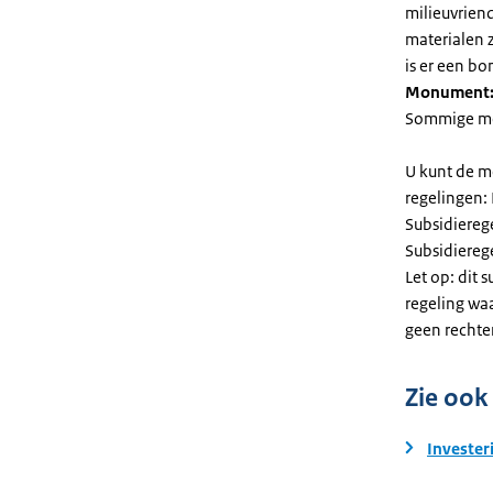
milieuvriend
materialen 
is er een bo
Monument
Sommige mel
U kunt de m
regelingen:
Subsidiereg
Subsidiere
Let op: dit 
regeling wa
geen rechte
Zie ook
Invester