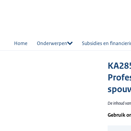
r de
tent
Home
Onderwerpen
Subsidies en financier
KA285
Profe
spou
De inhoud van 
Gebruik o