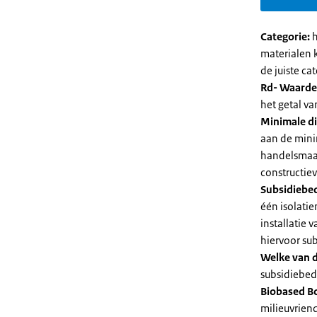
Categorie:
h
materialen 
de juiste cat
Rd- Waarde
het getal v
Minimale di
aan de mini
handelsmaat
constructie
Subsidiebe
één isolatie
installatie
hiervoor su
Welke van d
subsidiebedr
Biobased B
milieuvriend