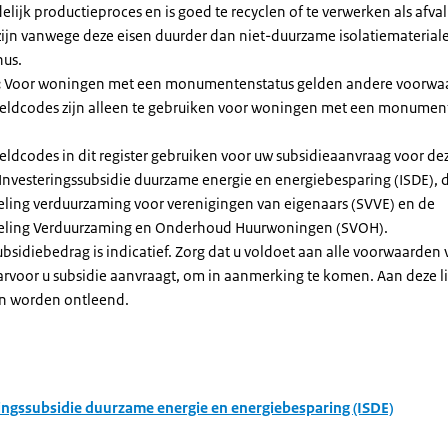
elijk productieproces en is goed te recyclen of te verwerken als afval
zijn vanwege deze eisen duurder dan niet-duurzame isolatiemateria
nus.
:
Voor woningen met een monumentenstatus gelden andere voorwa
dcodes zijn alleen te gebruiken voor woningen met een monument
eldcodes in dit register gebruiken voor uw subsidieaanvraag voor de
 Investeringssubsidie duurzame energie en energiebesparing (ISDE), 
eling verduurzaming voor verenigingen van eigenaars (SVVE) en de
geling Verduurzaming en Onderhoud Huurwoningen (SVOH).
subsidiebedrag is indicatief. Zorg dat u voldoet aan alle voorwaarden
arvoor u subsidie aanvraagt, om in aanmerking te komen. Aan deze l
n worden ontleend.
ingssubsidie duurzame energie en energiebesparing (ISDE)