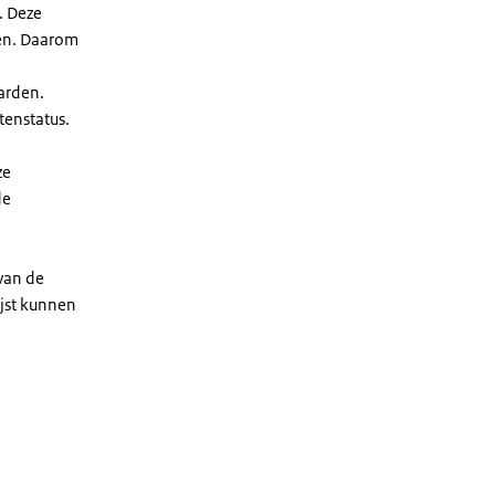
. Deze
len. Daarom
arden.
enstatus.
ze
de
 van de
ijst kunnen