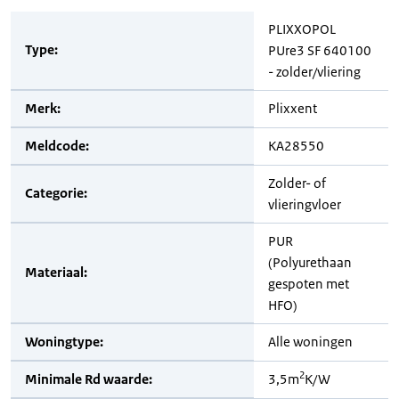
PLIXXOPOL
Type:
PUre3 SF 640100
- zolder/vliering
Merk:
Plixxent
Meldcode:
KA28550
Zolder- of
Categorie:
vlieringvloer
PUR
(Polyurethaan
Materiaal:
gespoten met
HFO)
Woningtype:
Alle woningen
2
Minimale Rd waarde:
3,5m
K/W