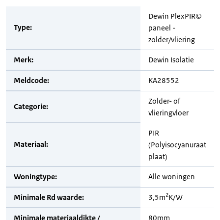
Dewin PlexPIR©
Type:
paneel -
zolder/vliering
Merk:
Dewin Isolatie
Meldcode:
KA28552
Zolder- of
Categorie:
vlieringvloer
PIR
Materiaal:
(Polyisocyanuraat
plaat)
Woningtype:
Alle woningen
2
Minimale Rd waarde:
3,5m
K/W
Minimale materiaaldikte /
80mm