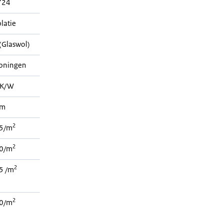
724
latie
Glaswol)
woningen
K/W
mm
2
5/m
2
0/m
2
5 /m
2
0/m