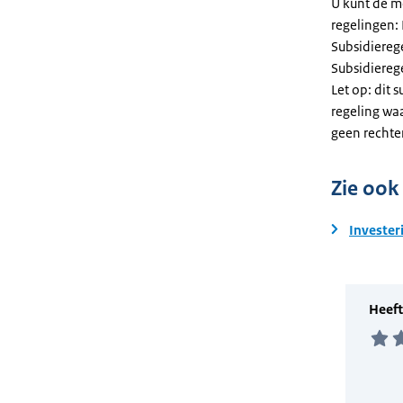
U kunt de m
regelingen:
Subsidiereg
Subsidiere
Let op: dit 
regeling wa
geen rechte
Zie ook
Invester