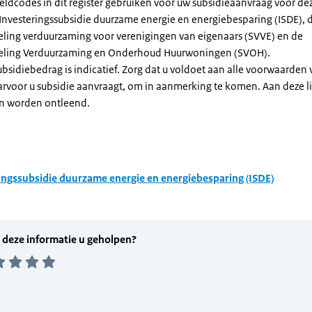
eldcodes in dit register gebruiken voor uw subsidieaanvraag voor de
 Investeringssubsidie duurzame energie en energiebesparing (ISDE), 
eling verduurzaming voor verenigingen van eigenaars (SVVE) en de
geling Verduurzaming en Onderhoud Huurwoningen (SVOH).
subsidiebedrag is indicatief. Zorg dat u voldoet aan alle voorwaarden
arvoor u subsidie aanvraagt, om in aanmerking te komen. Aan deze l
n worden ontleend.
ingssubsidie duurzame energie en energiebesparing (ISDE)