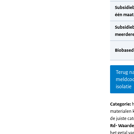
Subsidie
één maat
Subsidie
meerdere
Biobased
Terug n
meldco
isolatie
Categorie:
h
materialen 
de juiste cat
Rd- Waarde
het getal v