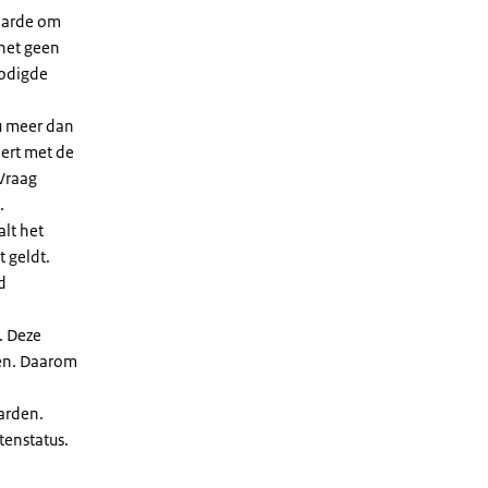
waarde om
 het geen
nodigde
u meer dan
eert met de
Vraag
.
lt het
t geldt.
d
. Deze
len. Daarom
arden.
enstatus.