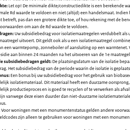
kte:
Let op! De minimale dikte/constructiedikte is een berekende 
male Rd waarde te voldoen en niet (altijd) een handelsmaat. Indien
 betreft, pas dan een grotere dikte toe, of hou rekening met de be
voorwaarden om aan de Rd waarde te voldoen.
dragen:
Uw subsidiebedrag voor isolatiemaatregelen verdubbelt als 
maatregel uitvoert. Dit geldt ook als u een isolatiemaatregel combin
 van een warmtepomp, zonneboiler of aansluiting op een warmtenet. 
bsidie aan binnen 24 maanden na het uitvoeren van de 1e maatregel
e subsidiebedragen geldt:
De plaatsingsdatum van de isolatie bepaa
ag. Het subsidiebedrag van de periode waarin de isolatie is geplaats
onus:
Een bonus bij uw subsidiebedrag voor het gebruik van biobase
elijk isolatiemateriaal. Dit materiaal heeft een duurzame oorsprong,
elijk productieproces en is goed te recyclen of te verwerken als afval
zijn vanwege deze eisen duurder dan niet-duurzame isolatiemateria
nus.
:
Voor woningen met een monumentenstatus gelden andere voorwa
dcodes zijn alleen te gebruiken voor woningen met een monument