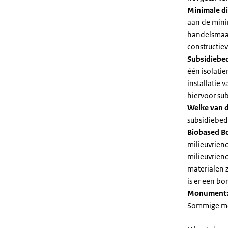
Minimale di
aan de mini
handelsmaat
constructie
Subsidiebe
één isolatie
installatie
hiervoor su
Welke van d
subsidiebedr
Biobased B
milieuvriend
milieuvriend
materialen 
is er een bo
Monument
Sommige mel