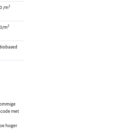
2
0 /m
2
0/m
Biobased
 sommige
dcode met
Hoe hoger