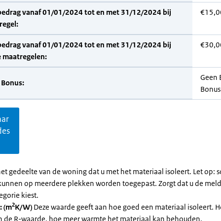
bedrag vanaf 01/01/2024 tot en met 31/12/2024 bij
€15,0
regel:
bedrag vanaf 01/01/2024 tot en met 31/12/2024 bij
€30,0
 maatregelen:
Geen 
 Bonus:
Bonus
aar
des
et gedeelte van de woning dat u met het materiaal isoleert. Let op:
kunnen op meerdere plekken worden toegepast. Zorgt dat u de mel
egorie kiest.
2
: (m
K/W)
Deze waarde geeft aan hoe goed een materiaal isoleert. 
an de R-waarde, hoe meer warmte het materiaal kan behouden.