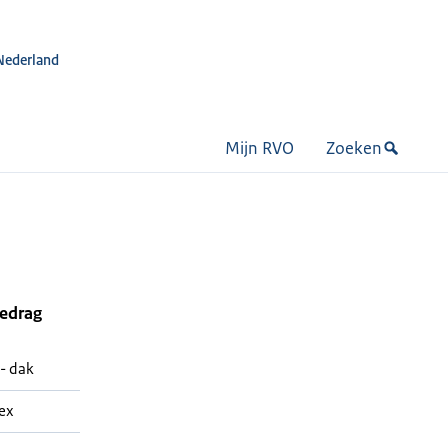
Nederland
Mijn RVO
Zoeken
bedrag
- dak
ex