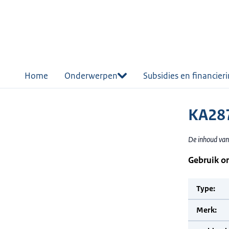
r de
tent
Home
Onderwerpen
Subsidies en financier
KA287
De inhoud van 
Gebruik o
Type:
Merk: