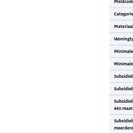
Meldcode
Categorie
Materiaal
Woningty
Minimale
Minimale 
Subsidie
Subsidie
Subsidie
één maat
Subsidie
meerdere