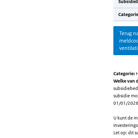
Subsidie
Categorie
Terug n
meldco
ventilat
Categorie:
H
Welke van d
subsidiebedr
subsidie mog
01/01/2026
U kunt de m
Investering
Let op: dit 