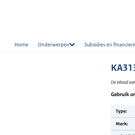
r de
tent
Home
Onderwerpen
Subsidies en financier
KA313
De inhoud van
Gebruik o
Type:
Merk: