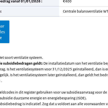
bedrag vanaf 01/01/2026 :
€400
:
Centrale balansventilatie 
aar
des
ie
et soort ventilatie systeem.
e subsidiebedragen geldt:
De installatiedatum van het ventilatie be
ag. Is het ventilatiesysteem voor 31/12/2025 geïnstalleerd, dan is e
elijk. Is het ventilatiesysteem later geïnstalleerd, dan geldt het bed
 .
eldcodes in dit register gebruiken voor uw subsidieaanvraag voor de
ssubsidie duurzame energie en energiebesparing (ISDE).
subsidiebedrag is indicatief. Zog dat u voldoet aan alle voorwaarden 