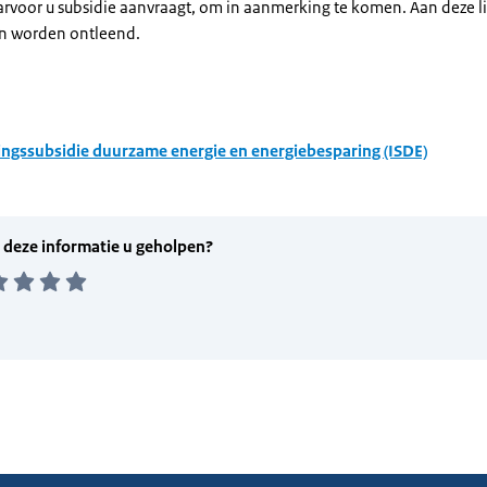
arvoor u subsidie aanvraagt, om in aanmerking te komen. Aan deze l
n worden ontleend.
ingssubsidie duurzame energie en energiebesparing (ISDE)