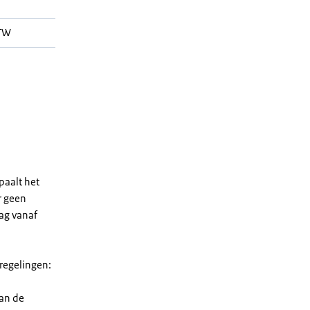
WTW
paalt het
r geen
rag vanaf
 regelingen:
van de