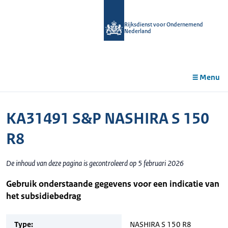
r de
tent
Rijksdienst voor Ondernemend
Nederland
Menu
KA31491 S&P NASHIRA S 150
R8
De inhoud van deze pagina is gecontroleerd op 5 februari 2026
Gebruik onderstaande gegevens voor een indicatie van
het subsidiebedrag
Type:
NASHIRA S 150 R8