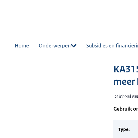
r de
tent
Home
Onderwerpen
Subsidies en financier
KA315
meer 
De inhoud van 
Gebruik o
Type: