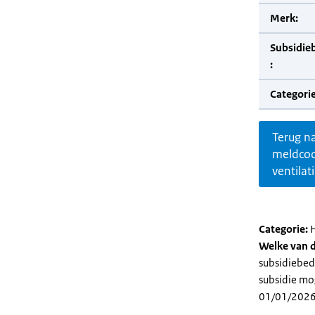
Merk:
Subsidie
:
Categorie
Terug n
meldco
ventilat
Categorie:
H
Welke van d
subsidiebedr
subsidie mog
01/01/2026