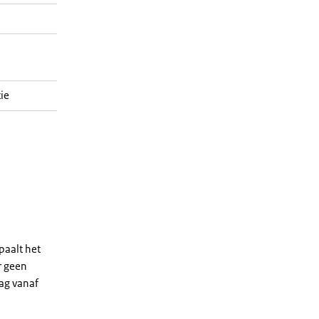
ie
paalt het
r geen
rag vanaf