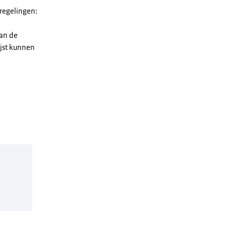
 regelingen:
van de
ijst kunnen