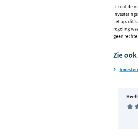
U kunt de m
Investering
Let op: dit 
regeling wa
geen rechte
Zie ook
Invester