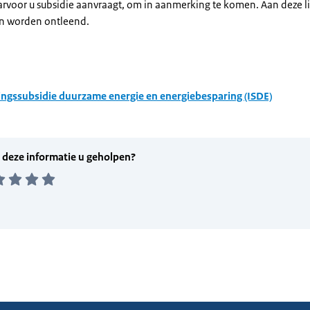
arvoor u subsidie aanvraagt, om in aanmerking te komen. Aan deze l
n worden ontleend.
ingssubsidie duurzame energie en energiebesparing (ISDE)