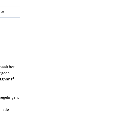
WTW
paalt het
r geen
rag vanaf
 regelingen:
van de