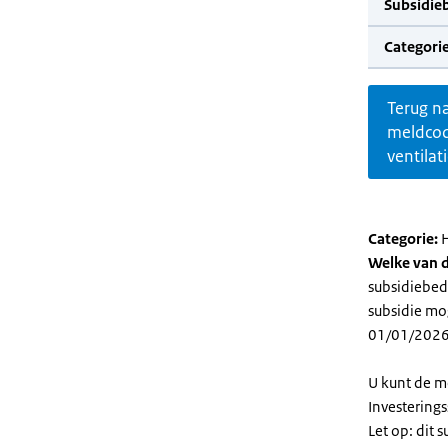
Subsidie
Categorie
Terug n
meldco
ventilat
Categorie:
H
Welke van d
subsidiebedr
subsidie mog
01/01/2026
U kunt de m
Investering
Let op: dit 