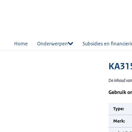
r de
tent
Home
Onderwerpen
Subsidies en financier
KA315
De inhoud van
Gebruik o
Type:
Merk: