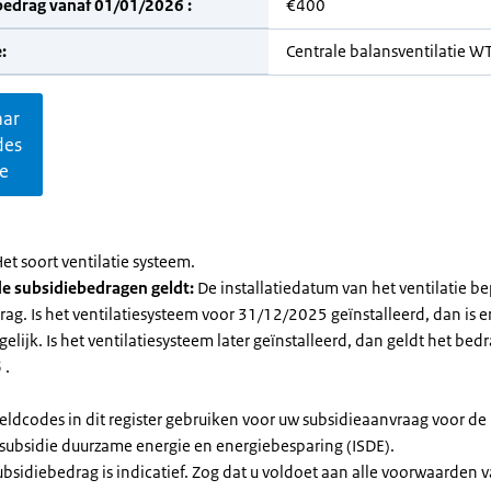
bedrag vanaf 01/01/2026 :
€400
:
Centrale balansventilatie 
aar
des
ie
et soort ventilatie systeem.
e subsidiebedragen geldt:
De installatiedatum van het ventilatie be
ag. Is het ventilatiesysteem voor 31/12/2025 geïnstalleerd, dan is e
elijk. Is het ventilatiesysteem later geïnstalleerd, dan geldt het bed
 .
eldcodes in dit register gebruiken voor uw subsidieaanvraag voor de
ssubsidie duurzame energie en energiebesparing (ISDE).
subsidiebedrag is indicatief. Zog dat u voldoet aan alle voorwaarden 