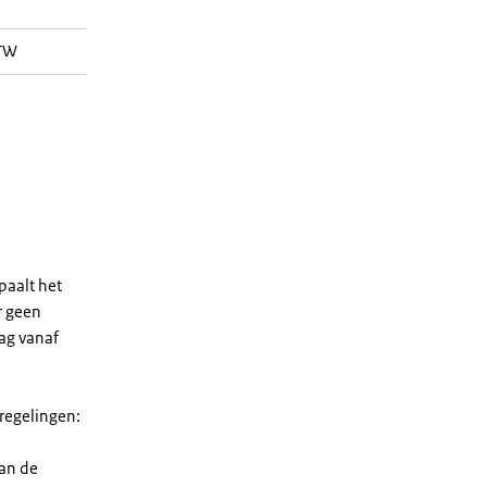
WTW
paalt het
r geen
rag vanaf
 regelingen:
van de