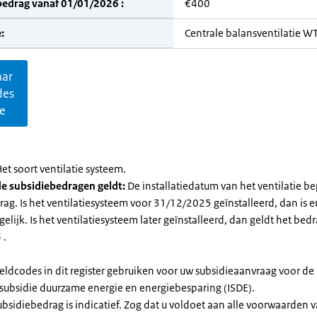
bedrag vanaf 01/01/2026 :
€400
:
Centrale balansventilatie 
aar
des
ie
et soort ventilatie systeem.
e subsidiebedragen geldt:
De installatiedatum van het ventilatie be
ag. Is het ventilatiesysteem voor 31/12/2025 geïnstalleerd, dan is e
elijk. Is het ventilatiesysteem later geïnstalleerd, dan geldt het bed
 .
eldcodes in dit register gebruiken voor uw subsidieaanvraag voor de
ssubsidie duurzame energie en energiebesparing (ISDE).
subsidiebedrag is indicatief. Zog dat u voldoet aan alle voorwaarden 