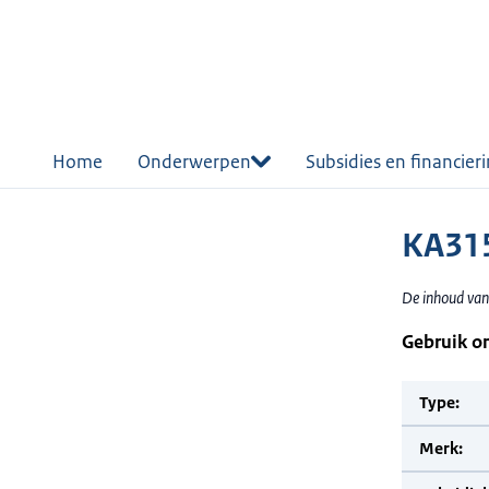
r de
tent
Home
Onderwerpen
Subsidies en financier
KA315
De inhoud van
Gebruik o
Type:
Merk: