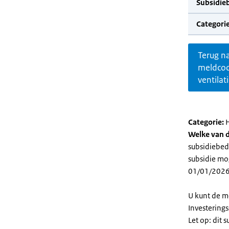
Subsidie
Categorie
Terug n
meldco
ventilat
Categorie:
H
Welke van d
subsidiebedr
subsidie mog
01/01/2026
U kunt de m
Investering
Let op: dit 