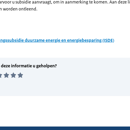
arvoor u subsidie aanvraagt, om in aanmerking te komen. Aan deze l
n worden ontleend.
ingssubsidie duurzame energie en energiebesparing (ISDE)