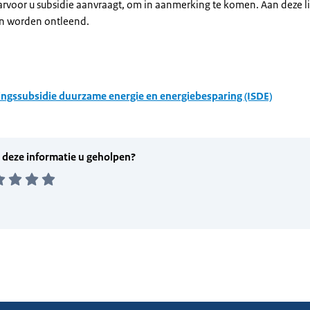
arvoor u subsidie aanvraagt, om in aanmerking te komen. Aan deze l
n worden ontleend.
ingssubsidie duurzame energie en energiebesparing (ISDE)