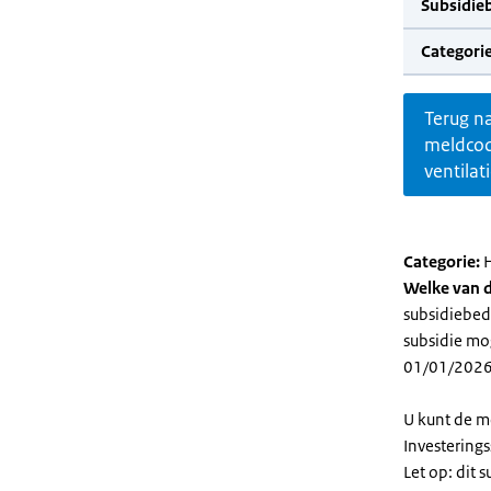
Subsidie
Categorie
Terug n
meldco
ventilat
Categorie:
H
Welke van d
subsidiebedr
subsidie mog
01/01/2026
U kunt de m
Investering
Let op: dit 