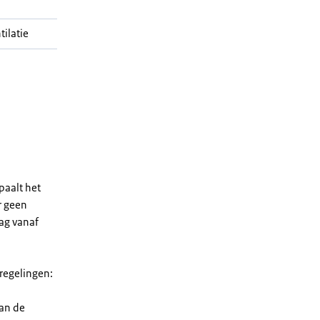
ilatie
paalt het
r geen
rag vanaf
 regelingen:
van de