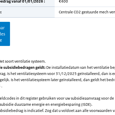
bedrag vanaf 01/01/2026 :
€400
:
Centrale CO2 gestuurde mech vent
aar
des
ie
et soort ventilatie systeem.
e subsidiebedragen geldt:
De installatiedatum van het ventilatie be
ag. Is het ventilatiesysteem voor 31/12/2025 geïnstalleerd, dan is e
elijk. Is het ventilatiesysteem later geïnstalleerd, dan geldt het bed
 .
eldcodes in dit register gebruiken voor uw subsidieaanvraag voor de
ssubsidie duurzame energie en energiebesparing (ISDE).
subsidiebedrag is indicatief. Zog dat u voldoet aan alle voorwaarden 