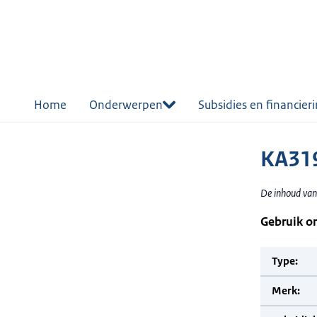
r de
tent
Home
Onderwerpen
Subsidies en financier
KA319
De inhoud van
Gebruik o
Type:
Merk: