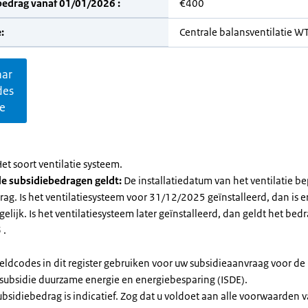
bedrag vanaf 01/01/2026 :
€400
:
Centrale balansventilatie 
aar
des
ie
et soort ventilatie systeem.
e subsidiebedragen geldt:
De installatiedatum van het ventilatie be
ag. Is het ventilatiesysteem voor 31/12/2025 geïnstalleerd, dan is e
elijk. Is het ventilatiesysteem later geïnstalleerd, dan geldt het bed
 .
eldcodes in dit register gebruiken voor uw subsidieaanvraag voor de
ssubsidie duurzame energie en energiebesparing (ISDE).
subsidiebedrag is indicatief. Zog dat u voldoet aan alle voorwaarden 