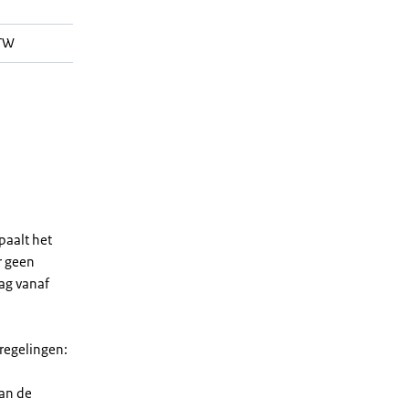
WTW
paalt het
r geen
rag vanaf
 regelingen:
van de