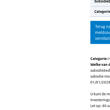
Subsidie
Categorie
Terug n
meldco
ventilat
Categorie:
H
Welke van d
subsidiebedr
subsidie mog
01/01/2026
U kunt de m
Investering
Let op: dit 