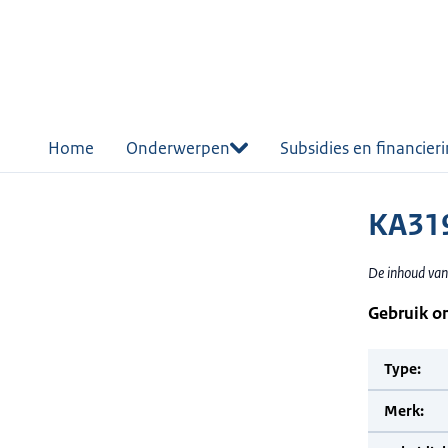
r de
tent
Home
Onderwerpen
Subsidies en financier
KA319
De inhoud van 
Gebruik o
Type:
Merk: