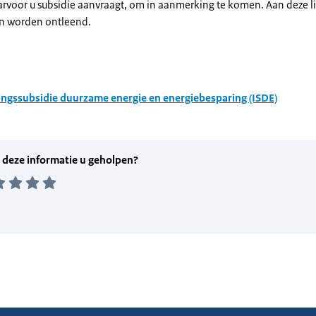
arvoor u subsidie aanvraagt, om in aanmerking te komen. Aan deze l
n worden ontleend.
ingssubsidie duurzame energie en energiebesparing (ISDE)