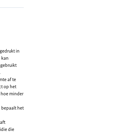
gedrukt in
n kan
 gebruikt
.
te af te
ct op het
, hoe minder
 bepaalt het
aft
die die