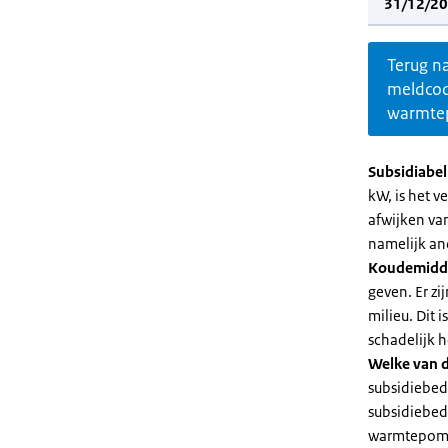
31/12/20
Terug n
meldco
warmte
Subsidiabe
kW, is het 
afwijken va
namelijk an
Koudemidd
geven. Er z
milieu. Dit
schadelijk h
Welke van d
subsidiebed
subsidiebedr
warmtepomp 