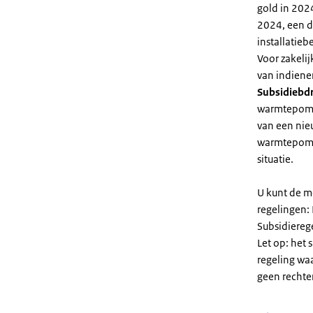
gold in 2024
2024, een di
installatiebe
Voor zakeli
van indiene
Subsidiebd
warmtepomp. 
van een nie
warmtepomp
situatie.
U kunt de m
regelingen:
Subsidiereg
Let op: het 
regeling wa
geen rechte