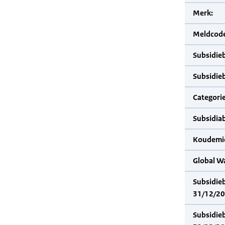
Merk:
Meldcode
Subsidie
Subsidie
Categorie
Subsidia
Koudemid
Global W
Subsidie
31/12/20
Subsidie