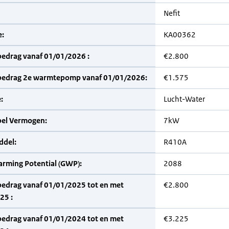
Nefit
:
KA00362
bedrag vanaf 01/01/2026 :
€2.800
bedrag 2e warmtepomp vanaf 01/01/2026:
€1.575
:
Lucht-Water
bel Vermogen:
7kW
del:
R410A
arming Potential (GWP):
2088
bedrag vanaf 01/01/2025 tot en met
€2.800
25 :
bedrag vanaf 01/01/2024 tot en met
€3.225