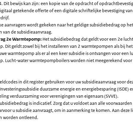
. Dit bewijs kan zijn: een kopie van de opdracht of opdrachtbevestig
gitaal getekende offerte of een digitale schriftelijke bevestiging van
drijf.
jke aanvragers wordt gekeken naar het geldige subsidiebedrag op h
n van de subsidieaanvraag.
rag 2e Warmtepomp:
Het subsidiebedrag dat geldt voor een 2e luch
Dit geldt zowel bij het installeren van 2 warmtepompen als bij het 
uwe warmtepomp als er al een keer subsidie is ontvangen voor een l
. Lucht-water warmtepompboilers worden niet meegerekend voor
eldcodes in dit register gebruiken voor uw subsidieaanvraag voor de
 Investeringssubsidie duurzame energie en energiebesparing (ISDE) e
eling verduurzaming voor verenigingen van eigenaars (SVVE).
subsidiebedrag is indicatief. Zorg dat u voldoet aan alle voorwaarden
arvoor u subsidie aanvraagt, om in aanmerking te komen. Aan deze l
n worden ontleend.