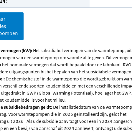
24 :
aar
des
pompen
l vermogen (kW):
Het subsidiabel vermogen van de warmtepomp, uit
vermogen van een warmtepomp om warmte af te geven. Dit vermoge
n het nominale vermogen dat wordt bepaald door de fabrikant. RVO
dere uitgangspunten bij het bepalen van het subsidiabele vermogen
el:
De chemische stof in de warmtepomp die wordt gebruikt om warm
ijn verschillende soorten koudemiddelen met een verschillende impa
 is uitgedrukt in GWP (Global Warming Potentiaal), hoe lager het GWP
et koudemiddel is voor het milieu.
e subsidiebedragen geldt:
De installatiedatum van de warmtepomp
rag. Voor warmtepompen die in 2026 geïnstalleerd zijn, geldt het
ag uit 2026 . Als u de subsidie aanvraagt voor een in 2024 aangesch
en een bewijs van aanschaf uit 2024 aanlevert, ontvangt u de subsi