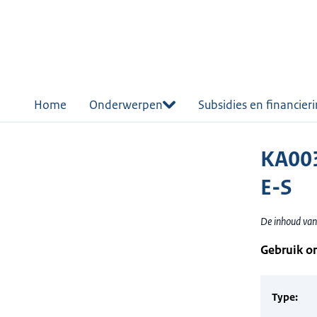
r de
tent
Home
Onderwerpen
Subsidies en financier
KA003
E-S
De inhoud van
Gebruik o
Type: