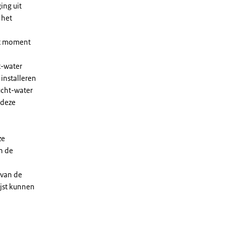
ing uit
 het
et moment
t-water
installeren
ucht-water
 deze
ze
n de
 van de
ijst kunnen