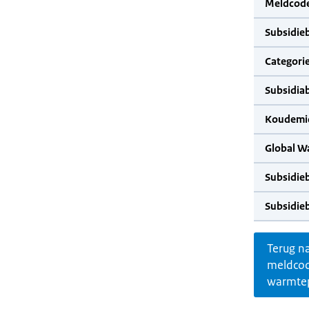
Meldcode
Subsidie
Categorie
Subsidia
Koudemid
Global W
Subsidie
Subsidie
Terug n
meldco
warmte