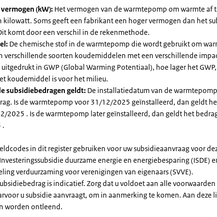
l vermogen (kW):
Het vermogen van de warmtepomp om warmte af t
in kilowatt. Soms geeft een fabrikant een hoger vermogen dan het su
it komt door een verschil in de rekenmethode.
el:
De chemische stof in de warmtepomp die wordt gebruikt om warm
ijn verschillende soorten koudemiddelen met een verschillende impa
 is uitgedrukt in GWP (Global Warming Potentiaal), hoe lager het GWP
et koudemiddel is voor het milieu.
e subsidiebedragen geldt:
De installatiedatum van de warmtepomp
rag. Is de warmtepomp voor 31/12/2025 geïnstalleerd, dan geldt he
2/2025 . Is de warmtepomp later geïnstalleerd, dan geldt het bedra
 .
eldcodes in dit register gebruiken voor uw subsidieaanvraag voor de
 Investeringssubsidie duurzame energie en energiebesparing (ISDE) e
eling verduurzaming voor verenigingen van eigenaars (SVVE).
subsidiebedrag is indicatief. Zorg dat u voldoet aan alle voorwaarden
arvoor u subsidie aanvraagt, om in aanmerking te komen. Aan deze l
n worden ontleend.