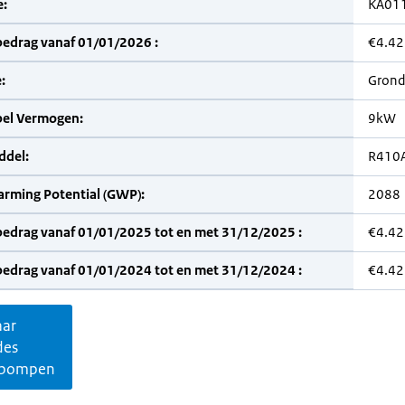
:
KA01
bedrag vanaf 01/01/2026 :
€4.42
:
Grond
bel Vermogen:
9kW
del:
R410
arming Potential (GWP):
2088
bedrag vanaf 01/01/2025 tot en met 31/12/2025 :
€4.42
bedrag vanaf 01/01/2024 tot en met 31/12/2024 :
€4.42
aar
des
pompen