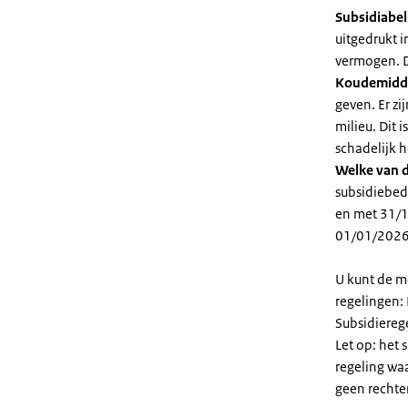
Subsidiabe
uitgedrukt 
vermogen. D
Koudemidd
geven. Er z
milieu. Dit
schadelijk h
Welke van d
subsidiebed
en met 31/1
01/01/2026
U kunt de m
regelingen:
Subsidiereg
Let op: het 
regeling wa
geen rechte