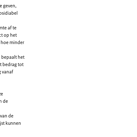
e geven,
bsidiabel
te af te
ct op het
, hoe minder
 bepaalt het
t bedrag tot
g vanaf
ze
n de
 van de
ijst kunnen