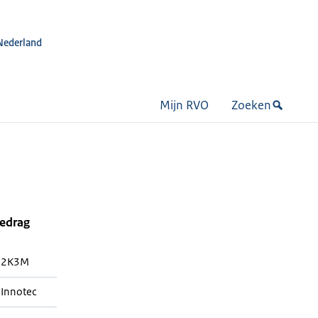
Nederland
Mijn RVO
Zoeken
bedrag
82K3M
 Innotec