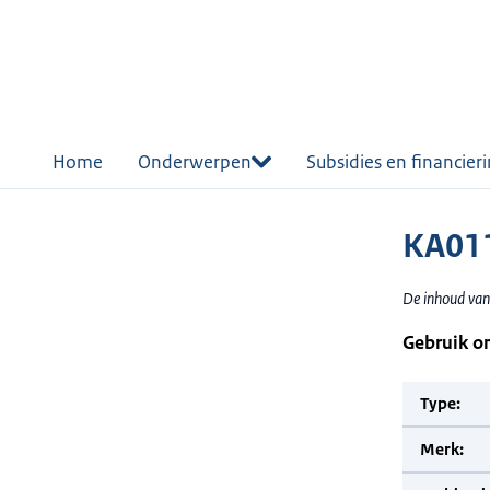
r de
tent
Home
Onderwerpen
Subsidies en financier
KA011
De inhoud van
Gebruik o
Type:
Merk: