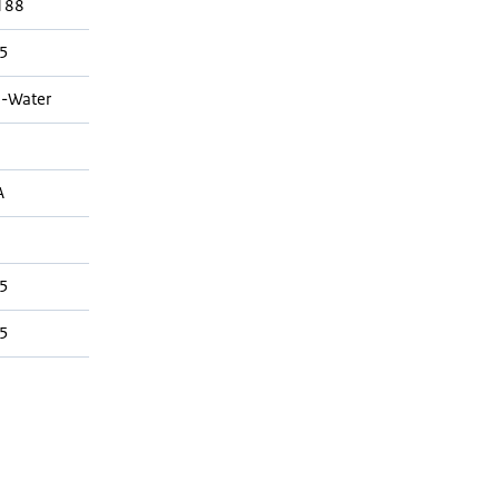
188
5
-Water
A
5
5