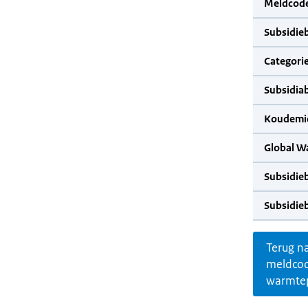
Meldcode
Subsidie
Categorie
Subsidia
Koudemid
Global W
Subsidie
Subsidie
Terug n
meldco
warmte