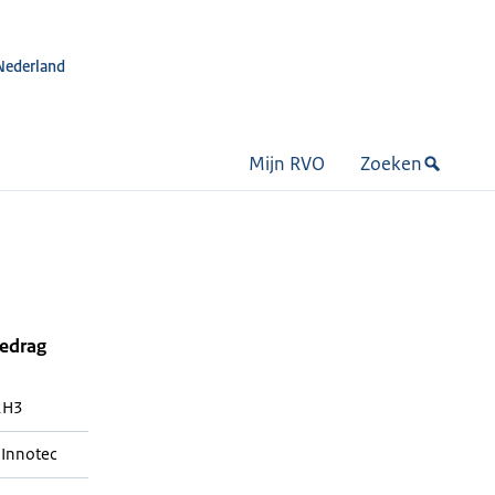
Nederland
Mijn RVO
Zoeken
bedrag
2H3
 Innotec