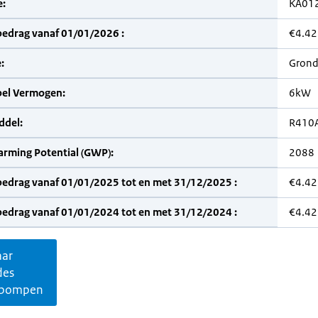
:
KA01
bedrag vanaf 01/01/2026 :
€4.42
:
Grond
bel Vermogen:
6kW
del:
R410
arming Potential (GWP):
2088
bedrag vanaf 01/01/2025 tot en met 31/12/2025 :
€4.42
bedrag vanaf 01/01/2024 tot en met 31/12/2024 :
€4.42
aar
des
pompen