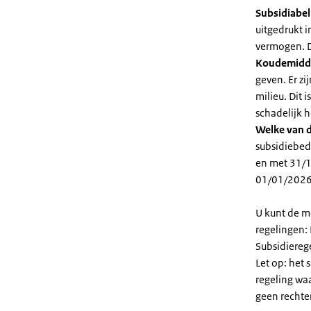
Subsidiabe
uitgedrukt 
vermogen. D
Koudemidd
geven. Er z
milieu. Dit
schadelijk h
Welke van d
subsidiebed
en met 31/1
01/01/2026
U kunt de m
regelingen:
Subsidiereg
Let op: het 
regeling wa
geen rechte