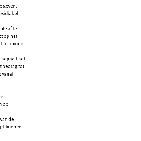
e geven,
bsidiabel
te af te
ct op het
, hoe minder
 bepaalt het
t bedrag tot
g vanaf
ze
n de
 van de
ijst kunnen