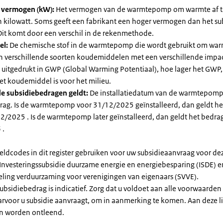
l vermogen (kW):
Het vermogen van de warmtepomp om warmte af t
in kilowatt. Soms geeft een fabrikant een hoger vermogen dan het su
it komt door een verschil in de rekenmethode.
el:
De chemische stof in de warmtepomp die wordt gebruikt om warm
ijn verschillende soorten koudemiddelen met een verschillende impa
 is uitgedrukt in GWP (Global Warming Potentiaal), hoe lager het GWP
et koudemiddel is voor het milieu.
e subsidiebedragen geldt:
De installatiedatum van de warmtepomp
rag. Is de warmtepomp voor 31/12/2025 geïnstalleerd, dan geldt he
2/2025 . Is de warmtepomp later geïnstalleerd, dan geldt het bedra
 .
eldcodes in dit register gebruiken voor uw subsidieaanvraag voor de
 Investeringssubsidie duurzame energie en energiebesparing (ISDE) e
eling verduurzaming voor verenigingen van eigenaars (SVVE).
subsidiebedrag is indicatief. Zorg dat u voldoet aan alle voorwaarden
arvoor u subsidie aanvraagt, om in aanmerking te komen. Aan deze l
n worden ontleend.