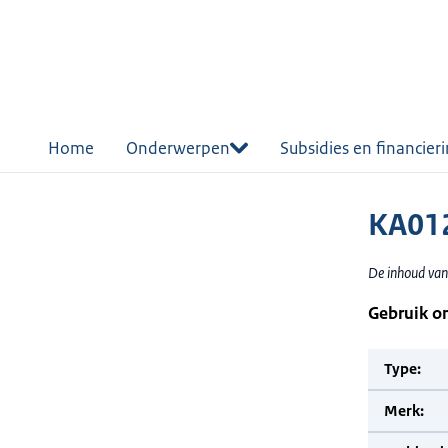
r de
tent
Home
Onderwerpen
Subsidies en financier
KA012
De inhoud van
Gebruik o
Type:
Merk: