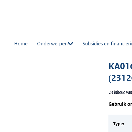
r de
tent
Home
Onderwerpen
Subsidies en financier
KA016
(2312
De inhoud van
Gebruik o
Type: