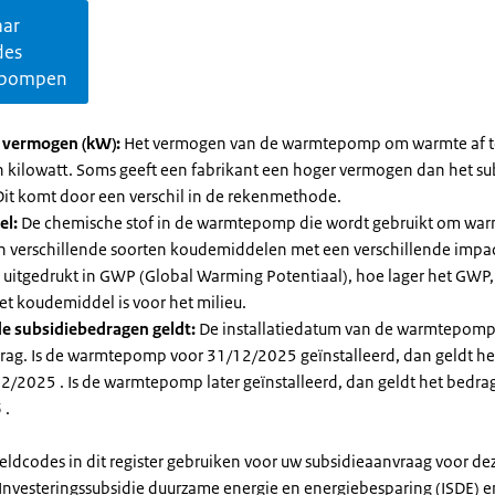
aar
des
pompen
l vermogen (kW):
Het vermogen van de warmtepomp om warmte af t
in kilowatt. Soms geeft een fabrikant een hoger vermogen dan het su
it komt door een verschil in de rekenmethode.
el:
De chemische stof in de warmtepomp die wordt gebruikt om warm
ijn verschillende soorten koudemiddelen met een verschillende impa
 is uitgedrukt in GWP (Global Warming Potentiaal), hoe lager het GWP
et koudemiddel is voor het milieu.
e subsidiebedragen geldt:
De installatiedatum van de warmtepomp
rag. Is de warmtepomp voor 31/12/2025 geïnstalleerd, dan geldt he
2/2025 . Is de warmtepomp later geïnstalleerd, dan geldt het bedra
 .
eldcodes in dit register gebruiken voor uw subsidieaanvraag voor de
 Investeringssubsidie duurzame energie en energiebesparing (ISDE) e