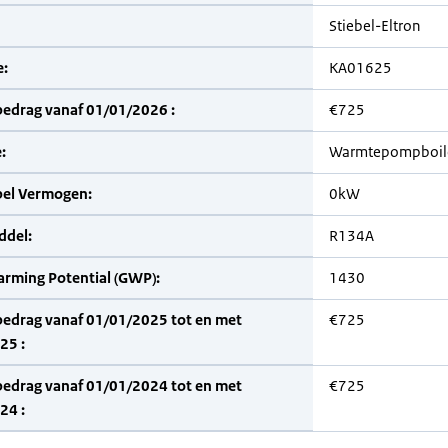
Stiebel-Eltron
:
KA01625
bedrag vanaf 01/01/2026 :
€725
:
Warmtepompboil
bel Vermogen:
0kW
del:
R134A
arming Potential (GWP):
1430
bedrag vanaf 01/01/2025 tot en met
€725
25 :
bedrag vanaf 01/01/2024 tot en met
€725
24 :