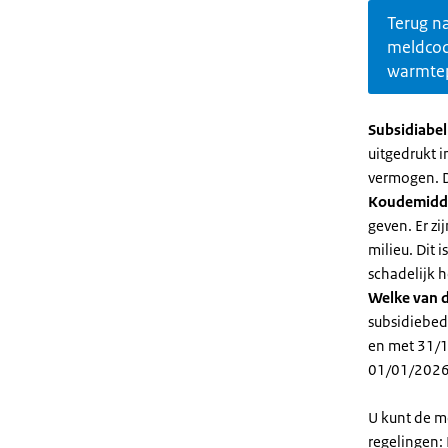
Terug n
meldco
warmte
Subsidiabe
uitgedrukt 
vermogen. D
Koudemidd
geven. Er z
milieu. Dit
schadelijk h
Welke van d
subsidiebed
en met 31/1
01/01/2026
U kunt de m
regelingen: