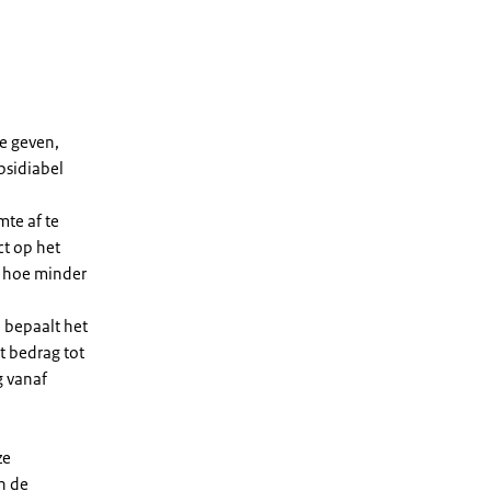
e geven,
bsidiabel
te af te
ct op het
, hoe minder
 bepaalt het
t bedrag tot
g vanaf
ze
n de