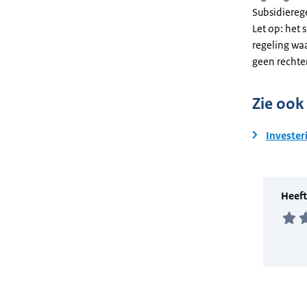
Subsidiereg
Let op: het 
regeling wa
geen rechte
Zie ook
Invester