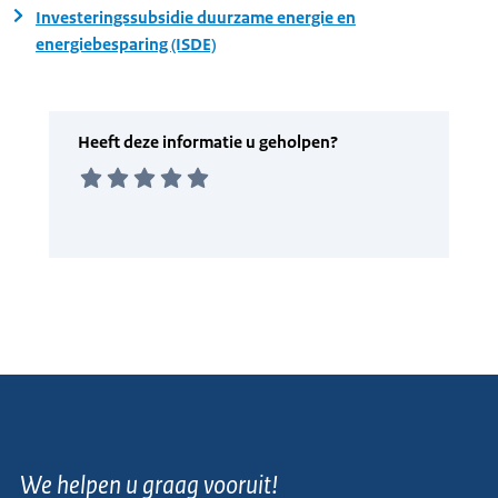
Investeringssubsidie duurzame energie en
energiebesparing (ISDE)
We helpen u graag vooruit!