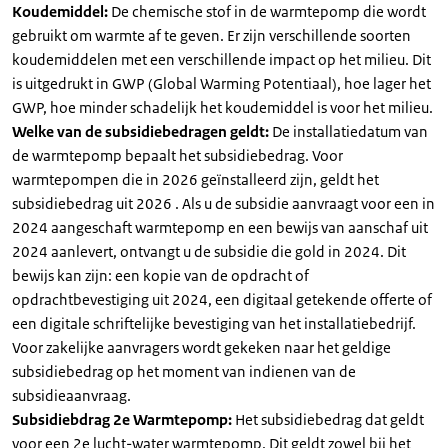
Koudemiddel:
De chemische stof in de warmtepomp die wordt
gebruikt om warmte af te geven. Er zijn verschillende soorten
koudemiddelen met een verschillende impact op het milieu. Dit
is uitgedrukt in GWP (Global Warming Potentiaal), hoe lager het
GWP, hoe minder schadelijk het koudemiddel is voor het milieu.
Welke van de subsidiebedragen geldt:
De installatiedatum van
de warmtepomp bepaalt het subsidiebedrag. Voor
warmtepompen die in 2026 geïnstalleerd zijn, geldt het
subsidiebedrag uit 2026 . Als u de subsidie aanvraagt voor een in
2024 aangeschaft warmtepomp en een bewijs van aanschaf uit
2024 aanlevert, ontvangt u de subsidie die gold in 2024. Dit
bewijs kan zijn: een kopie van de opdracht of
opdrachtbevestiging uit 2024, een digitaal getekende offerte of
een digitale schriftelijke bevestiging van het installatiebedrijf.
Voor zakelijke aanvragers wordt gekeken naar het geldige
subsidiebedrag op het moment van indienen van de
subsidieaanvraag.
Subsidiebdrag 2e Warmtepomp:
Het subsidiebedrag dat geldt
voor een 2e lucht-water warmtepomp. Dit geldt zowel bij het