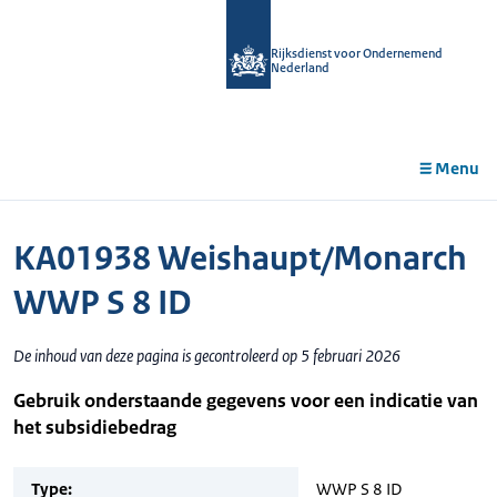
r de
tent
Rijksdienst voor Ondernemend
Nederland
Menu
KA01938 Weishaupt/Monarch
WWP S 8 ID
De inhoud van deze pagina is gecontroleerd op 5 februari 2026
Gebruik onderstaande gegevens voor een indicatie van
het subsidiebedrag
Type:
WWP S 8 ID