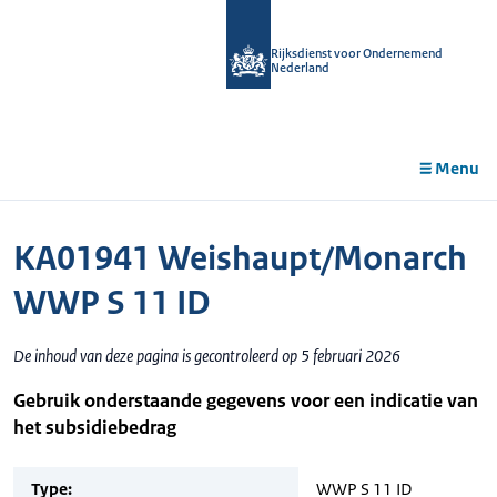
r de
tent
Rijksdienst voor Ondernemend
Nederland
Menu
KA01941 Weishaupt/Monarch
WWP S 11 ID
De inhoud van deze pagina is gecontroleerd op 5 februari 2026
Gebruik onderstaande gegevens voor een indicatie van
het subsidiebedrag
Type:
WWP S 11 ID