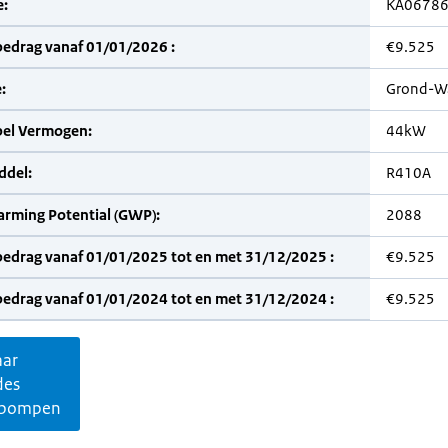
:
KA0678
bedrag vanaf 01/01/2026 :
€9.525
:
Grond-W
bel Vermogen:
44kW
del:
R410A
arming Potential (GWP):
2088
bedrag vanaf 01/01/2025 tot en met 31/12/2025 :
€9.525
bedrag vanaf 01/01/2024 tot en met 31/12/2024 :
€9.525
aar
des
pompen