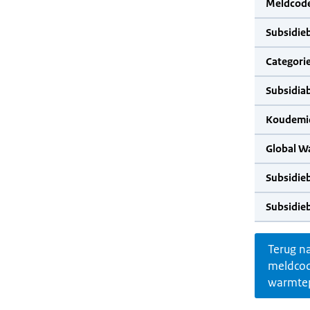
Meldcode
Subsidie
Categorie
Subsidia
Koudemid
Global W
Subsidie
Subsidie
Terug n
meldco
warmte