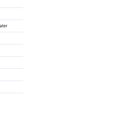
6
ater