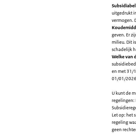
Subsidiabe
uitgedrukt 
vermogen. D
Koudemidd
geven. Er z
milieu. Dit
schadelijk h
Welke van d
subsidiebed
en met 31/1
01/01/2026
U kunt de m
regelingen:
Subsidiereg
Let op: het 
regeling wa
geen rechte