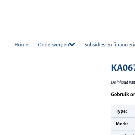
r de
tent
Home
Onderwerpen
Subsidies en financier
KA067
De inhoud van
Gebruik o
Type:
Merk: