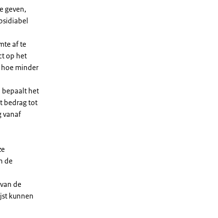
e geven,
bsidiabel
te af te
ct op het
, hoe minder
 bepaalt het
t bedrag tot
g vanaf
ze
n de
 van de
ijst kunnen