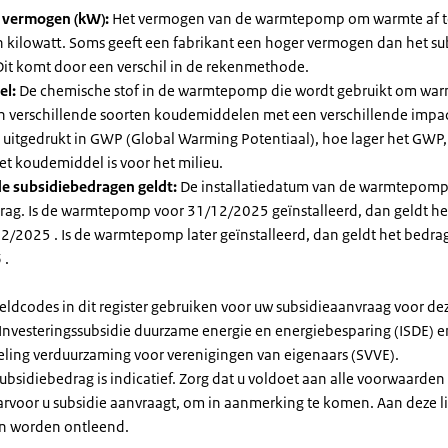
l vermogen (kW):
Het vermogen van de warmtepomp om warmte af t
in kilowatt. Soms geeft een fabrikant een hoger vermogen dan het su
it komt door een verschil in de rekenmethode.
el:
De chemische stof in de warmtepomp die wordt gebruikt om warm
ijn verschillende soorten koudemiddelen met een verschillende impa
 is uitgedrukt in GWP (Global Warming Potentiaal), hoe lager het GWP
et koudemiddel is voor het milieu.
e subsidiebedragen geldt:
De installatiedatum van de warmtepomp
rag. Is de warmtepomp voor 31/12/2025 geïnstalleerd, dan geldt he
2/2025 . Is de warmtepomp later geïnstalleerd, dan geldt het bedra
 .
eldcodes in dit register gebruiken voor uw subsidieaanvraag voor de
 Investeringssubsidie duurzame energie en energiebesparing (ISDE) e
eling verduurzaming voor verenigingen van eigenaars (SVVE).
subsidiebedrag is indicatief. Zorg dat u voldoet aan alle voorwaarden
arvoor u subsidie aanvraagt, om in aanmerking te komen. Aan deze l
n worden ontleend.