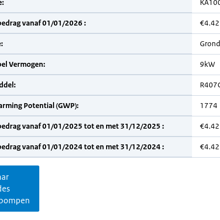
:
KA10
bedrag vanaf 01/01/2026 :
€4.42
:
Grond
bel Vermogen:
9kW
del:
R407
arming Potential (GWP):
1774
bedrag vanaf 01/01/2025 tot en met 31/12/2025 :
€4.42
bedrag vanaf 01/01/2024 tot en met 31/12/2024 :
€4.42
aar
des
pompen