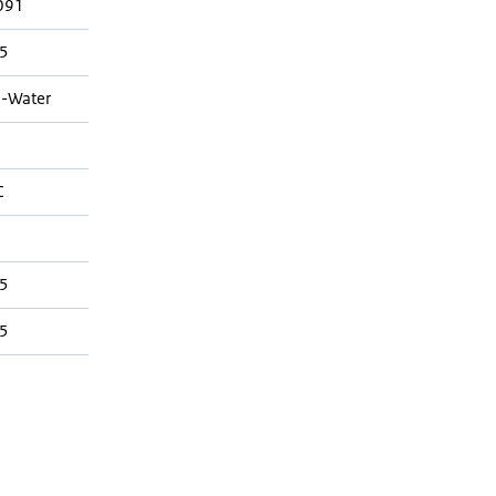
091
5
-Water
C
5
5