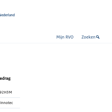
Nederland
Mijn RVO
Zoeken
bedrag
92H3M
 Innotec