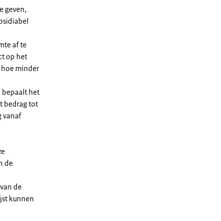
e geven,
bsidiabel
te af te
ct op het
, hoe minder
 bepaalt het
t bedrag tot
g vanaf
ze
n de
 van de
ijst kunnen