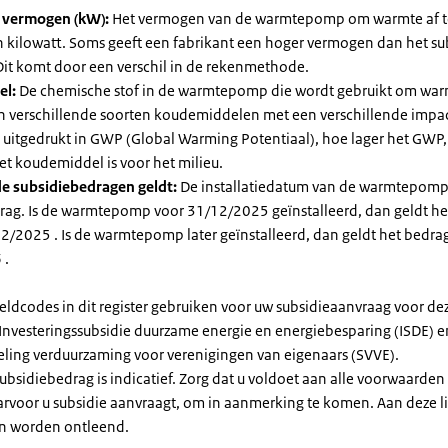
l vermogen (kW):
Het vermogen van de warmtepomp om warmte af t
in kilowatt. Soms geeft een fabrikant een hoger vermogen dan het su
it komt door een verschil in de rekenmethode.
el:
De chemische stof in de warmtepomp die wordt gebruikt om warm
ijn verschillende soorten koudemiddelen met een verschillende impa
 is uitgedrukt in GWP (Global Warming Potentiaal), hoe lager het GWP
et koudemiddel is voor het milieu.
e subsidiebedragen geldt:
De installatiedatum van de warmtepomp
rag. Is de warmtepomp voor 31/12/2025 geïnstalleerd, dan geldt he
2/2025 . Is de warmtepomp later geïnstalleerd, dan geldt het bedra
 .
eldcodes in dit register gebruiken voor uw subsidieaanvraag voor de
 Investeringssubsidie duurzame energie en energiebesparing (ISDE) e
eling verduurzaming voor verenigingen van eigenaars (SVVE).
subsidiebedrag is indicatief. Zorg dat u voldoet aan alle voorwaarden
arvoor u subsidie aanvraagt, om in aanmerking te komen. Aan deze l
n worden ontleend.