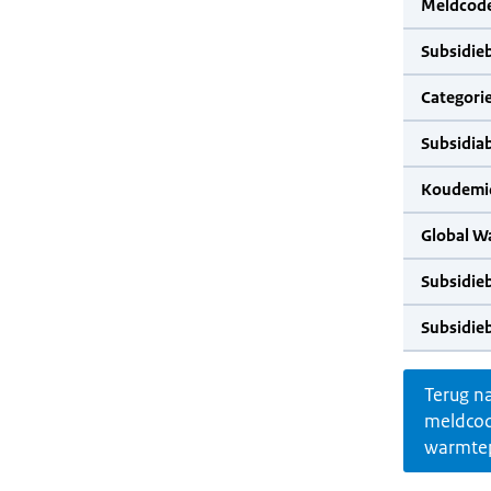
Meldcode
Subsidie
Categorie
Subsidia
Koudemid
Global W
Subsidie
Subsidie
Terug n
meldco
warmte