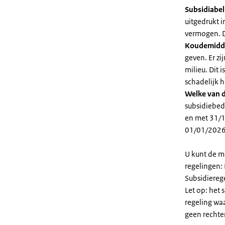
Subsidiabe
uitgedrukt 
vermogen. D
Koudemidd
geven. Er z
milieu. Dit
schadelijk h
Welke van d
subsidiebed
en met 31/1
01/01/2026
U kunt de m
regelingen:
Subsidiereg
Let op: het 
regeling wa
geen rechte