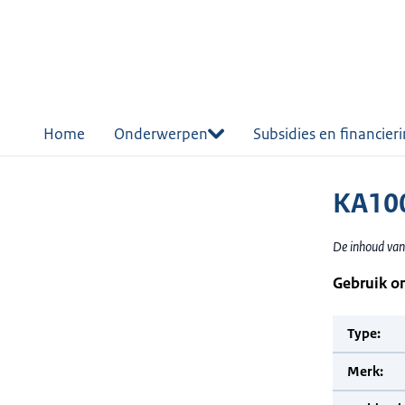
r de
tent
Home
Onderwerpen
Subsidies en financier
KA10
De inhoud van
Gebruik o
Type:
Merk: