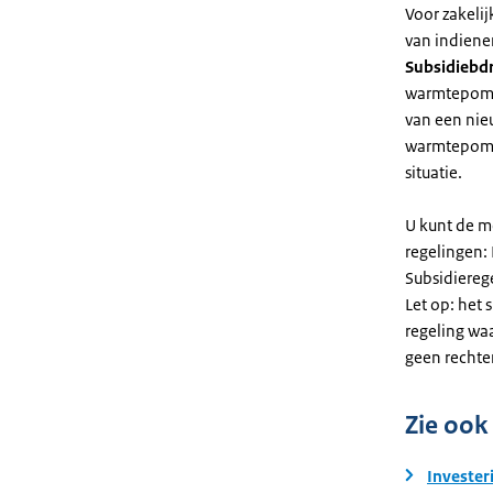
Voor zakeli
van indiene
Subsidiebd
warmtepomp. 
van een nie
warmtepomp
situatie.
U kunt de m
regelingen:
Subsidiereg
Let op: het 
regeling wa
geen rechte
Zie ook
Invester