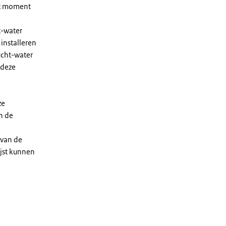
et moment
t-water
installeren
ucht-water
 deze
ze
n de
 van de
ijst kunnen