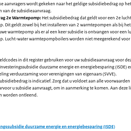
jke aanvragers wordt gekeken naar het geldige subsidiebedrag op h
n van de subsidieaanvraag.
rag 2e Warmtepomp:
Het subsidiebedrag dat geldt voor een 2e luch
Dit geldt zowel bij het installeren van 2 warmtepompen als bij het 
uwe warmtepomp als er al een keer subsidie is ontvangen voor een l
. Lucht-water warmtepompboilers worden niet meegerekend voor
eldcodes in dit register gebruiken voor uw subsidieaanvraag voor de
 Investeringssubsidie duurzame energie en energiebesparing (ISDE) e
eling verduurzaming voor verenigingen van eigenaars (SVVE).
subsidiebedrag is indicatief. Zorg dat u voldoet aan alle voorwaarden
arvoor u subsidie aanvraagt, om in aanmerking te komen. Aan deze l
n worden ontleend.
ingssubsidie duurzame energie en energiebesparing (ISDE)