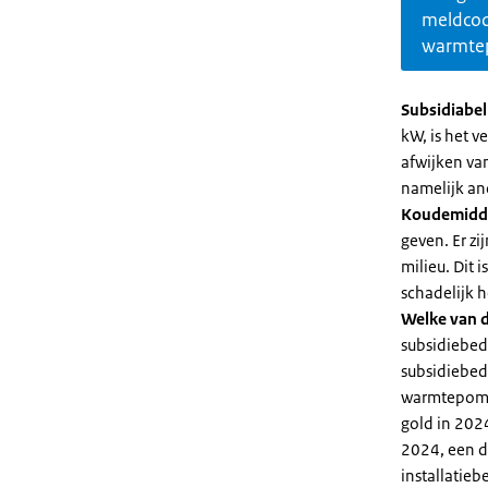
meldco
warmte
Subsidiabe
kW, is het 
afwijken va
namelijk an
Koudemidd
geven. Er z
milieu. Dit
schadelijk h
Welke van d
subsidiebed
subsidiebedr
warmtepomp 
gold in 2024
2024, een di
installatiebe