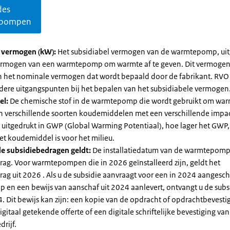
des
pompen
l vermogen (kW):
Het subsidiabel vermogen van de warmtepomp, uit
vermogen van een warmtepomp om warmte af te geven. Dit vermoge
n het nominale vermogen dat wordt bepaald door de fabrikant. RVO
dere uitgangspunten bij het bepalen van het subsidiabele vermogen
el:
De chemische stof in de warmtepomp die wordt gebruikt om warm
ijn verschillende soorten koudemiddelen met een verschillende impa
 is uitgedrukt in GWP (Global Warming Potentiaal), hoe lager het GWP
et koudemiddel is voor het milieu.
e subsidiebedragen geldt:
De installatiedatum van de warmtepomp
rag. Voor warmtepompen die in 2026 geïnstalleerd zijn, geldt het
ag uit 2026 . Als u de subsidie aanvraagt voor een in 2024 aangesch
en een bewijs van aanschaf uit 2024 aanlevert, ontvangt u de subsi
. Dit bewijs kan zijn: een kopie van de opdracht of opdrachtbevestig
gitaal getekende offerte of een digitale schriftelijke bevestiging van
drijf.