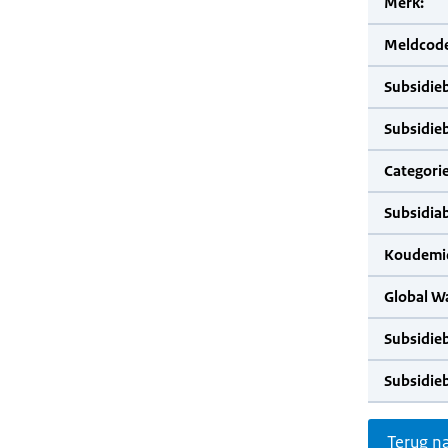
Merk:
Meldcode
Subsidie
Subsidie
Categorie
Subsidia
Koudemid
Global W
Subsidie
Subsidie
Terug n