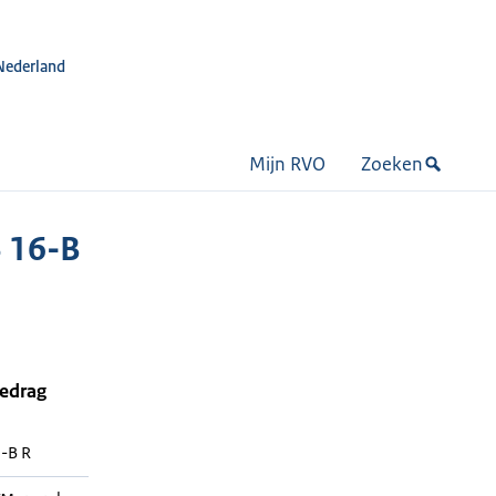
Nederland
Mijn RVO
Zoeken
 16-B
bedrag
-B R