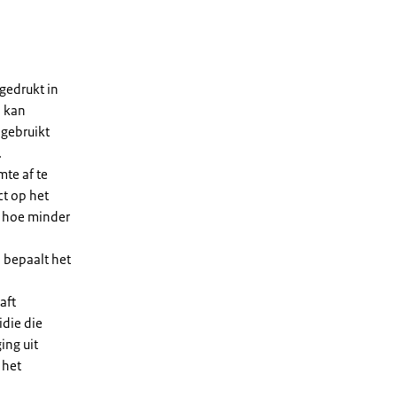
gedrukt in
n kan
 gebruikt
.
te af te
ct op het
, hoe minder
 bepaalt het
aft
die die
ing uit
 het