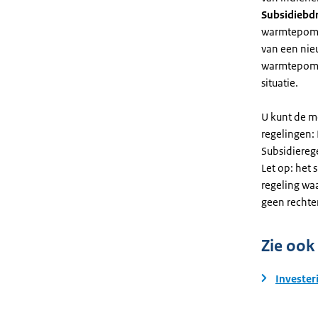
Subsidiebd
warmtepomp. 
van een nie
warmtepomp
situatie.
U kunt de m
regelingen:
Subsidiereg
Let op: het 
regeling wa
geen rechte
Zie ook
Invester