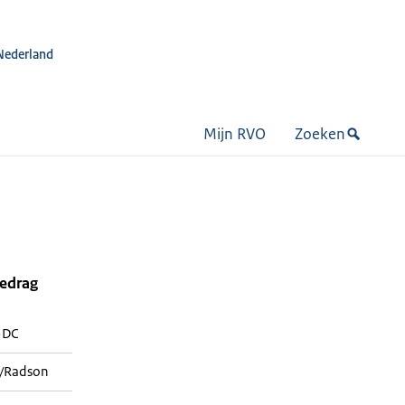
Nederland
Mijn RVO
Zoeken
bedrag
5DC
/Radson