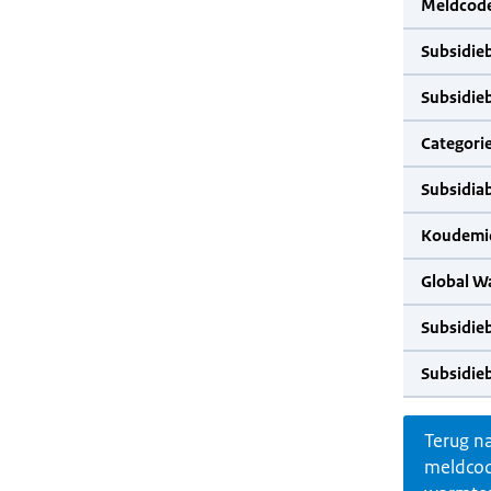
Meldcode
Subsidie
Subsidie
Categorie
Subsidia
Koudemid
Global W
Subsidie
Subsidie
Terug n
meldco