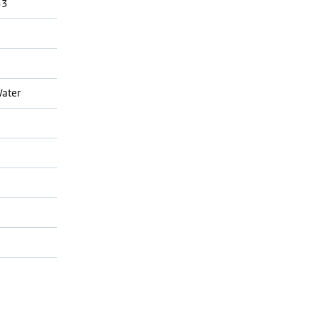
33
ater