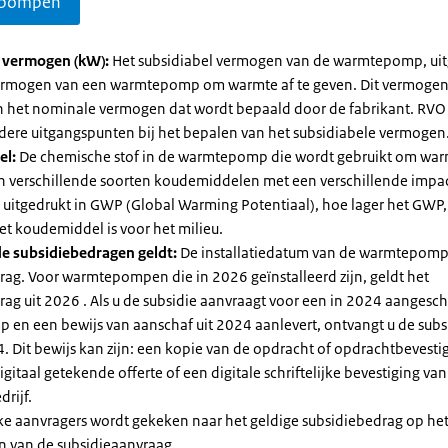
pompen
l vermogen (kW):
Het subsidiabel vermogen van de warmtepomp, uit
vermogen van een warmtepomp om warmte af te geven. Dit vermoge
n het nominale vermogen dat wordt bepaald door de fabrikant. RVO
dere uitgangspunten bij het bepalen van het subsidiabele vermogen
el:
De chemische stof in de warmtepomp die wordt gebruikt om warm
ijn verschillende soorten koudemiddelen met een verschillende impa
 is uitgedrukt in GWP (Global Warming Potentiaal), hoe lager het GWP
et koudemiddel is voor het milieu.
e subsidiebedragen geldt:
De installatiedatum van de warmtepomp
rag. Voor warmtepompen die in 2026 geïnstalleerd zijn, geldt het
ag uit 2026 . Als u de subsidie aanvraagt voor een in 2024 aangesch
en een bewijs van aanschaf uit 2024 aanlevert, ontvangt u de subsi
. Dit bewijs kan zijn: een kopie van de opdracht of opdrachtbevestig
gitaal getekende offerte of een digitale schriftelijke bevestiging van
drijf.
jke aanvragers wordt gekeken naar het geldige subsidiebedrag op h
n van de subsidieaanvraag.