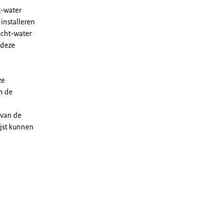
t-water
installeren
ucht-water
 deze
ze
n de
 van de
ijst kunnen