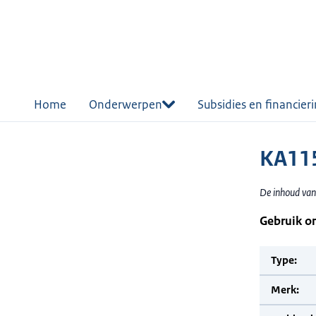
r de
tent
Home
Onderwerpen
Subsidies en financier
KA11
De inhoud van
Gebruik o
Type:
Merk: