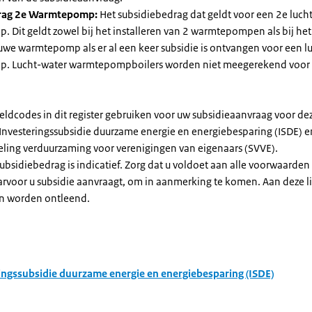
rag 2e Warmtepomp:
Het subsidiebedrag dat geldt voor een 2e luch
Dit geldt zowel bij het installeren van 2 warmtepompen als bij het 
uwe warmtepomp als er al een keer subsidie is ontvangen voor een l
. Lucht-water warmtepompboilers worden niet meegerekend voor
eldcodes in dit register gebruiken voor uw subsidieaanvraag voor de
 Investeringssubsidie duurzame energie en energiebesparing (ISDE) e
eling verduurzaming voor verenigingen van eigenaars (SVVE).
subsidiebedrag is indicatief. Zorg dat u voldoet aan alle voorwaarden
arvoor u subsidie aanvraagt, om in aanmerking te komen. Aan deze l
n worden ontleend.
ingssubsidie duurzame energie en energiebesparing (ISDE)