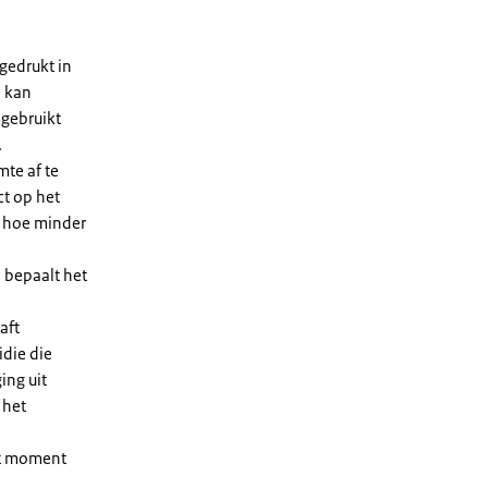
gedrukt in
n kan
 gebruikt
.
te af te
ct op het
, hoe minder
 bepaalt het
aft
die die
ing uit
 het
et moment