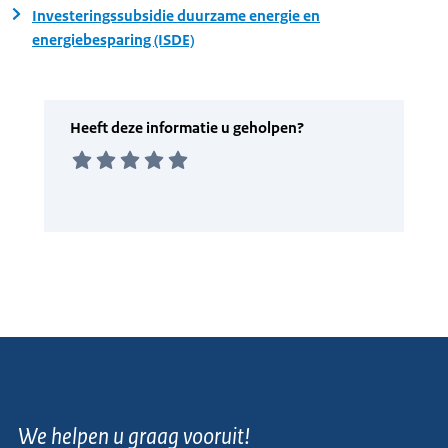
Investeringssubsidie duurzame energie en
energiebesparing (ISDE)
We helpen u graag vooruit!