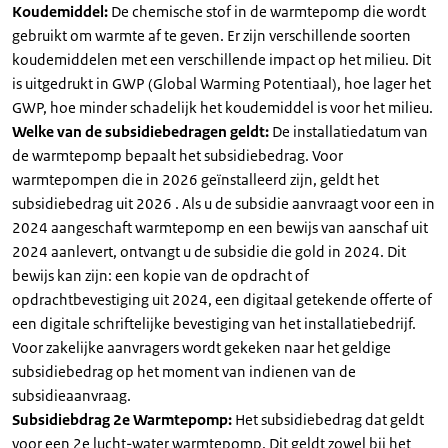
Koudemiddel:
De chemische stof in de warmtepomp die wordt
gebruikt om warmte af te geven. Er zijn verschillende soorten
koudemiddelen met een verschillende impact op het milieu. Dit
is uitgedrukt in GWP (Global Warming Potentiaal), hoe lager het
GWP, hoe minder schadelijk het koudemiddel is voor het milieu.
Welke van de subsidiebedragen geldt:
De installatiedatum van
de warmtepomp bepaalt het subsidiebedrag. Voor
warmtepompen die in 2026 geïnstalleerd zijn, geldt het
subsidiebedrag uit 2026 . Als u de subsidie aanvraagt voor een in
2024 aangeschaft warmtepomp en een bewijs van aanschaf uit
2024 aanlevert, ontvangt u de subsidie die gold in 2024. Dit
bewijs kan zijn: een kopie van de opdracht of
opdrachtbevestiging uit 2024, een digitaal getekende offerte of
een digitale schriftelijke bevestiging van het installatiebedrijf.
Voor zakelijke aanvragers wordt gekeken naar het geldige
subsidiebedrag op het moment van indienen van de
subsidieaanvraag.
Subsidiebdrag 2e Warmtepomp:
Het subsidiebedrag dat geldt
voor een 2e lucht-water warmtepomp. Dit geldt zowel bij het