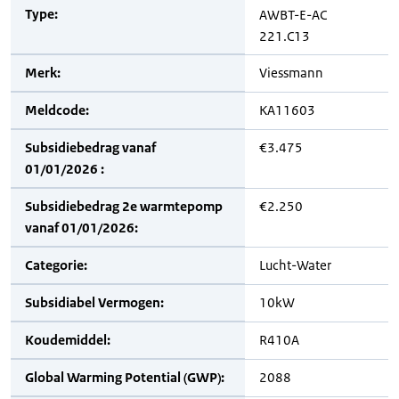
Type:
AWBT-E-AC
221.C13
Merk:
Viessmann
Meldcode:
KA11603
Subsidiebedrag vanaf
€3.475
01/01/2026 :
Subsidiebedrag 2e warmtepomp
€2.250
vanaf 01/01/2026:
Categorie:
Lucht-Water
Subsidiabel Vermogen:
10kW
Koudemiddel:
R410A
Global Warming Potential (GWP):
2088