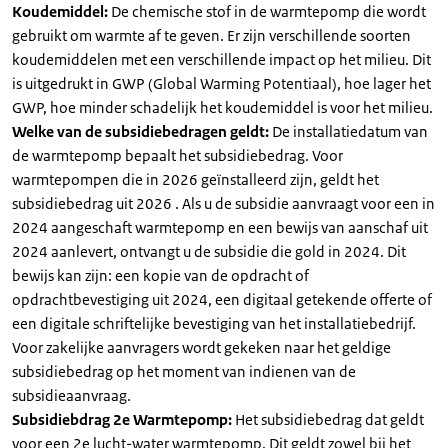
Koudemiddel:
De chemische stof in de warmtepomp die wordt
gebruikt om warmte af te geven. Er zijn verschillende soorten
koudemiddelen met een verschillende impact op het milieu. Dit
is uitgedrukt in GWP (Global Warming Potentiaal), hoe lager het
GWP, hoe minder schadelijk het koudemiddel is voor het milieu.
Welke van de subsidiebedragen geldt:
De installatiedatum van
de warmtepomp bepaalt het subsidiebedrag. Voor
warmtepompen die in 2026 geïnstalleerd zijn, geldt het
subsidiebedrag uit 2026 . Als u de subsidie aanvraagt voor een in
2024 aangeschaft warmtepomp en een bewijs van aanschaf uit
2024 aanlevert, ontvangt u de subsidie die gold in 2024. Dit
bewijs kan zijn: een kopie van de opdracht of
opdrachtbevestiging uit 2024, een digitaal getekende offerte of
een digitale schriftelijke bevestiging van het installatiebedrijf.
Voor zakelijke aanvragers wordt gekeken naar het geldige
subsidiebedrag op het moment van indienen van de
subsidieaanvraag.
Subsidiebdrag 2e Warmtepomp:
Het subsidiebedrag dat geldt
voor een 2e lucht-water warmtepomp. Dit geldt zowel bij het