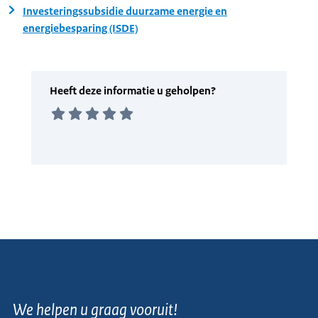
Investeringssubsidie duurzame energie en
energiebesparing (ISDE)
We helpen u graag vooruit!