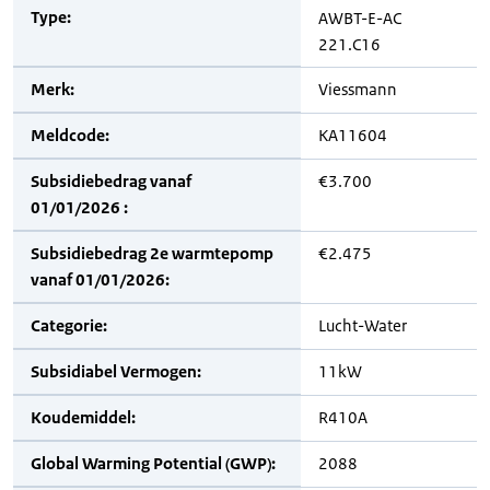
Type:
AWBT-E-AC
221.C16
Merk:
Viessmann
Meldcode:
KA11604
Subsidiebedrag vanaf
€3.700
01/01/2026 :
Subsidiebedrag 2e warmtepomp
€2.475
vanaf 01/01/2026:
Categorie:
Lucht-Water
Subsidiabel Vermogen:
11kW
Koudemiddel:
R410A
Global Warming Potential (GWP):
2088