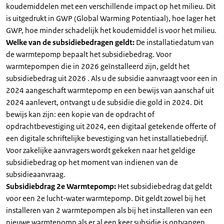
koudemiddelen met een verschillende impact op het milieu. Dit
is uitgedrukt in GWP (Global Warming Potentiaal), hoe lager het
GWP, hoe minder schadelijk het koudemiddel is voor het milieu.
Welke van de subsidiebedragen geldt:
De installatiedatum van
de warmtepomp bepaalt het subsidiebedrag. Voor
warmtepompen die in 2026 geïnstalleerd zijn, geldt het
subsidiebedrag uit 2026 . Als u de subsidie aanvraagt voor een in
2024 aangeschaft warmtepomp en een bewijs van aanschaf uit
2024 aanlevert, ontvangt u de subsidie die gold in 2024. Dit
bewijs kan zijn: een kopie van de opdracht of
opdrachtbevestiging uit 2024, een digitaal getekende offerte of
een digitale schriftelijke bevestiging van het installatiebedrijf.
Voor zakelijke aanvragers wordt gekeken naar het geldige
subsidiebedrag op het moment van indienen van de
subsidieaanvraag.
Subsidiebdrag 2e Warmtepomp:
Het subsidiebedrag dat geldt
voor een 2e lucht-water warmtepomp. Dit geldt zowel bij het
installeren van 2 warmtepompen als bij het installeren van een
nieuwe warmtepomp als er al een keer subsidie is ontvangen