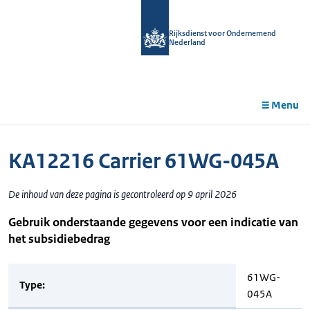
r de
tent
Rijksdienst voor Ondernemend
Nederland
Menu
KA12216 Carrier 61WG-045A
De inhoud van deze pagina is gecontroleerd op 9 april 2026
Gebruik onderstaande gegevens voor een indicatie van
het subsidiebedrag
61WG-
Type:
045A