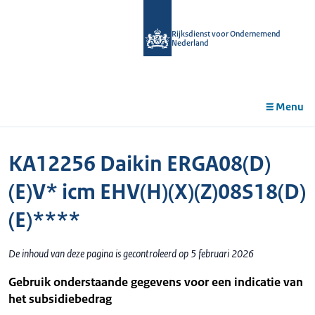
r de
tent
Rijksdienst voor Ondernemend
Nederland
Menu
KA12256 Daikin ERGA08(D)
(E)V* icm EHV(H)(X)(Z)08S18(D)
(E)****
De inhoud van deze pagina is gecontroleerd op 5 februari 2026
Gebruik onderstaande gegevens voor een indicatie van
het subsidiebedrag