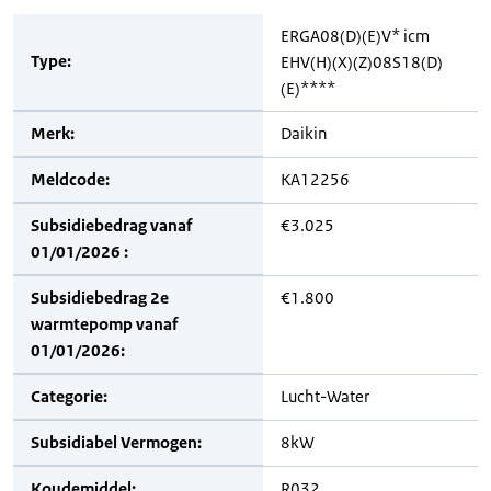
ERGA08(D)(E)V* icm
Type:
EHV(H)(X)(Z)08S18(D)
(E)****
Merk:
Daikin
Meldcode:
KA12256
Subsidiebedrag vanaf
€3.025
01/01/2026 :
Subsidiebedrag 2e
€1.800
warmtepomp vanaf
01/01/2026:
Categorie:
Lucht-Water
Subsidiabel Vermogen:
8kW
Koudemiddel:
R032