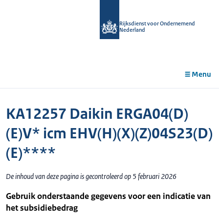
r de
tent
Rijksdienst voor Ondernemend
Nederland
Menu
KA12257 Daikin ERGA04(D)
(E)V* icm EHV(H)(X)(Z)04S23(D)
(E)****
De inhoud van deze pagina is gecontroleerd op 5 februari 2026
Gebruik onderstaande gegevens voor een indicatie van
het subsidiebedrag