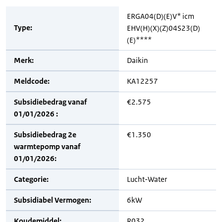
ERGA04(D)(E)V* icm
Type:
EHV(H)(X)(Z)04S23(D)
(E)****
Merk:
Daikin
Meldcode:
KA12257
Subsidiebedrag vanaf
€2.575
01/01/2026 :
Subsidiebedrag 2e
€1.350
warmtepomp vanaf
01/01/2026:
Categorie:
Lucht-Water
Subsidiabel Vermogen:
6kW
Koudemiddel:
R032