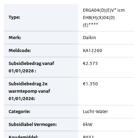
ERGA04(D)(E)V* icm
Type:
EHB(H)(X)04(D)
(E)****
Merk:
Daikin
Meldcode:
KA12260
Subsidiebedrag vanaf
€2.575
01/01/2026 :
Subsidiebedrag 2e
€1.350
warmtepomp vanaf
01/01/2026:
Categorie:
Lucht-Water
Subsidiabel Vermogen:
6kW
Koudemiddel:
R032