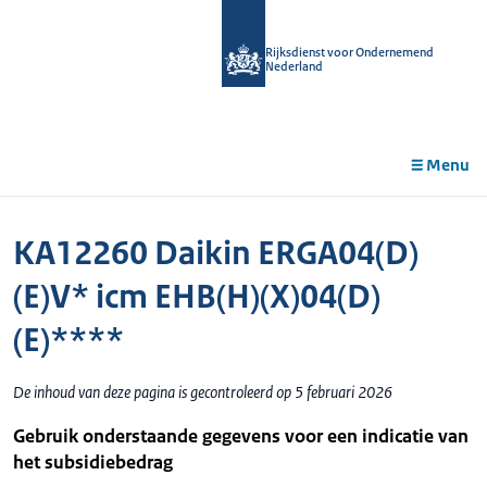
r de
tent
Rijksdienst voor Ondernemend
Nederland
Menu
KA12260 Daikin ERGA04(D)
(E)V* icm EHB(H)(X)04(D)
(E)****
De inhoud van deze pagina is gecontroleerd op 5 februari 2026
Gebruik onderstaande gegevens voor een indicatie van
het subsidiebedrag